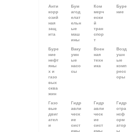
Анти
Бум
Ком
Буре
корр
агод
мерч
ние
озий
елат
ески
ная
ельн
й
защ
ые
тран
ита
маш
спор
ины
т
Буре
Ваку
Воен
Возд
ние
умн
ная
ушн
нефт
ые
техн
ые
яны
насо
ика
комп
х и
сы
ресс
газо
оры
вых
сква
жин
Газо
Гидр
Гидр
Гидр
вые
авли
авли
отра
двиг
ческ
ческ
нсф
ател
ие
ие
орм
и
сист
сист
атор
емы
емы
ы