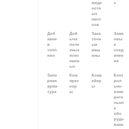
жидк
х
остн
ых
насо
сов
Доб
Доб
Зака
Замк
авки
ыча
точн
овы
в
поле
ые
е
топл
зных
маш
соед
иво
иско
ины
инен
паем
ия
ых
Запо
Ком
Конв
Конт
рная
прес
ейер
рол
арма
сор
ы
ьно-
тура
ы
изме
рите
льно
е
обо
рудо
вани