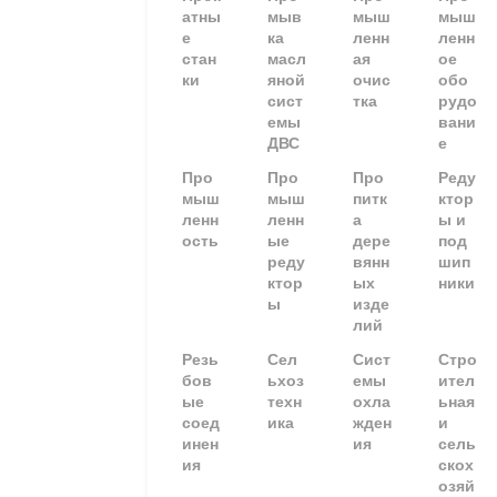
атны
мыв
мыш
мыш
е
ка
ленн
ленн
стан
масл
ая
ое
ки
яной
очис
обо
сист
тка
рудо
емы
вани
ДВС
е
Про
Про
Про
Реду
мыш
мыш
питк
ктор
ленн
ленн
а
ы и
ость
ые
дере
под
реду
вянн
шип
ктор
ых
ники
ы
изде
лий
Резь
Сел
Сист
Стро
бов
ьхоз
емы
ител
ые
техн
охла
ьная
соед
ика
жден
и
инен
ия
сель
ия
скох
озяй