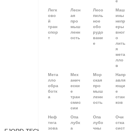
е
Легк
Лесн
Лесо
Маш
ово
ая
пиль
ины
й
про
ное
непр
тран
мыш
обо
еры
спор
ленн
рудо
вног
т
ость
вани
о
е
лить
я
мета
лло
в
Мета
Мех
Мор
Напр
лло
анич
ская
авля
обра
ески
про
ющи
ботк
е
мыш
е
а
тран
ленн
стан
смис
ость
ков
сии
Неф
Опа
Опа
Очи
тега
лубк
лубо
стка
зова
а
чны
сист