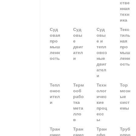
стве
нная
техн
ика
Суд
Суд
Суд
Текс
овая
овы
овы
тиль
про
е
е и
ная
мыш
двиг
тепл
про
ленн
ател
овоз
мыш
ость
и
ные
ленн
двиг
ость
ател
и
Тепл
Терм
Техн
Тор
онос
ооб
олог
мозн
ител
рабо
ичес
ые
и
тка
кие
сист
мета
проц
емы
лло
есс
в
ы
Тран
Тран
Тран
Труб
смис
смис
сфо
опро