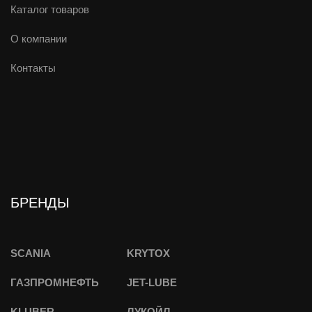
особенностей российских условий
Каталог товаров
эксплуатации. Обеспечивает комплексную
защиту двигателя даже при самых тяжелых
О компании
дорожных условиях эксплуатация при низкой
температуре, использование российского
Контакты
топлива и движение в городских пробках.
Удерживаются на важнейших частях
двигателя, когда обычное масло стекает в
поддон картера;
БРЕНДЫ
SCANIA
KRYTOX
ГАЗПРОМНЕФТЬ
JET-LUBE
KLUBER
ЛУКОЙЛ