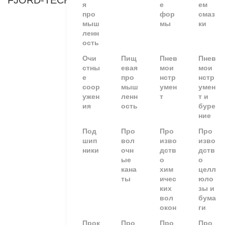
FJORD-TECHNOLOGY
я
е
ем
про
фор
смаз
мыш
мы
ки
ленн
ость
Очи
Пищ
Пнев
Пнев
стны
евая
мои
мои
е
про
нстр
нстр
соор
мыш
умен
умен
ужен
ленн
т
т и
ия
ость
буре
ние
Под
Про
Про
Про
шип
вол
изво
изво
ники
очн
дств
дств
ые
о
о
кана
хим
целл
ты
ичес
юло
ких
зы и
вол
бума
окон
ги
Прок
Про
Про
Про