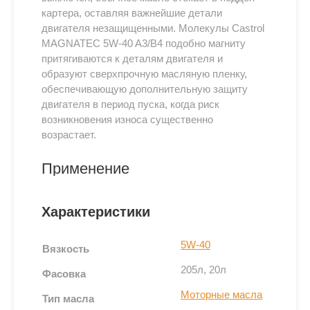
картера, оставляя важнейшие детали
двигателя незащищенными. Молекулы Castrol
MAGNATEC 5W-40 A3/B4 подобно магниту
притягиваются к деталям двигателя и
образуют сверхпрочную масляную пленку,
обеспечивающую дополнительную защиту
двигателя в период пуска, когда риск
возникновения износа существенно
возрастает.
Применение
Всесезонное полностью синтетическое
моторное масло Castrol Magnatec 5W-40 A3/B4
Характеристики
подходит для применения в бензиновых и
дизельных двигателях, в которых
5W-40
Вязкость
производитель рекомендует использовать
205л, 20л
смазочные материалы спецификаций API
Фасовка
SN/CF, ACEA A3/B3, A3/B4 или более ранних,
Моторные масла
Тип масла
класса вязкости SAE 5W-40. Castrol Magnatec