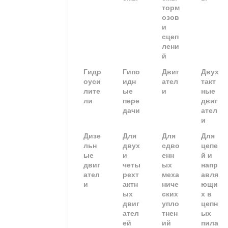
торм
озов
и
сцеп
лени
й
Гидр
Гипо
Двиг
Двух
оуси
идн
ател
такт
лите
ые
и
ные
ли
пере
двиг
дачи
ател
и
Дизе
Для
Для
Для
льн
двух
сдво
цепе
ые
и
енн
й и
двиг
четы
ых
напр
ател
рехт
меха
авля
и
актн
ниче
ющи
ых
ских
х в
двиг
упло
цепн
ател
тнен
ых
ей
ий
пила