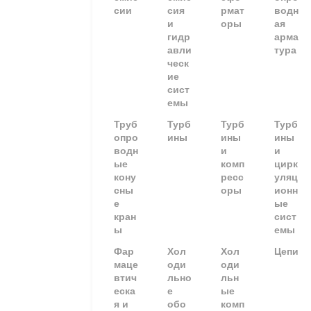
сии
сия
рмат
водн
и
оры
ая
гидр
арма
авли
тура
ческ
ие
сист
емы
Труб
Турб
Турб
Турб
опро
ины
ины
ины
водн
и
и
ые
комп
цирк
кону
ресс
уляц
сны
оры
ионн
е
ые
кран
сист
ы
емы
Фар
Хол
Хол
Цепи
маце
оди
оди
втич
льно
льн
еска
е
ые
я и
обо
комп