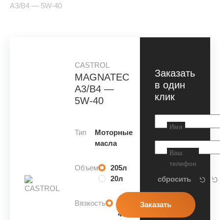
A3/B4 — 5W-40
CASTROL
Заказать
MAGNATEC
в один
A3/B4 —
клик
5W-40
Имя
Тип
Моторные
масла
Ваш
телефон
Объем
205л
20л
Вязкость
5W-
40