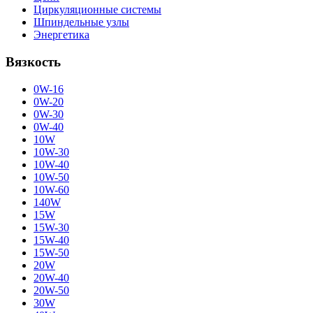
Циркуляционные системы
Шпиндельные узлы
Энергетика
Вязкость
0W-16
0W-20
0W-30
0W-40
10W
10W-30
10W-40
10W-50
10W-60
140W
15W
15W-30
15W-40
15W-50
20W
20W-40
20W-50
30W