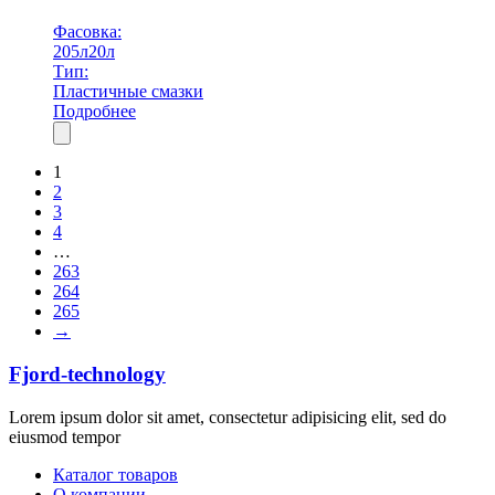
Фасовка:
205л
20л
Тип:
Пластичные смазки
Подробнее
1
2
3
4
…
263
264
265
→
Fjord-technology
Lorem ipsum dolor sit amet, consectetur adipisicing elit, sed do
eiusmod tempor
Каталог товаров
О компании