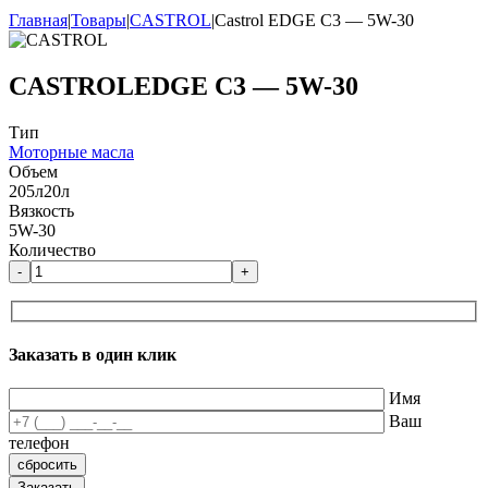
Главная
|
Товары
|
CASTROL
|
Castrol EDGE C3 — 5W-30
CASTROL
EDGE C3 — 5W-30
Тип
Моторные масла
Объем
205л
20л
Вязкость
5W-30
Количество
-
+
Заказать в один клик
Имя
Ваш
телефон