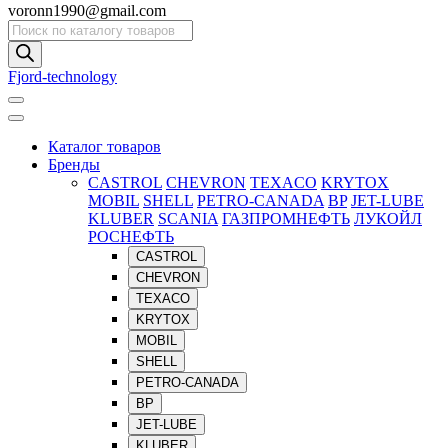
voronn1990@gmail.com
Поиск
товаров
Fjord-technology
Каталог товаров
Бренды
CASTROL
CHEVRON
TEXACO
KRYTOX
MOBIL
SHELL
PETRO-CANADA
BP
JET-LUBE
KLUBER
SCANIA
ГАЗПРОМНЕФТЬ
ЛУКОЙЛ
РОСНЕФТЬ
CASTROL
CHEVRON
TEXACO
KRYTOX
MOBIL
SHELL
PETRO-CANADA
BP
JET-LUBE
KLUBER