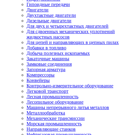
Гипоидные передачи
Двигатели
Двухтактные двигатели
Дизельные двигатели
Для двух и четырехтактных двигателей
Для сдвоенных механических уплотнений
жидкостных насосов
Для цепей и направляющих в цепных пилах
Добавки в топливо
Добыча полезных ископаемых
Закаточные машины
Замковые соединения
Запорная арматура
Компрессоры
Конвейеры
Контрольно-измерительное оборудование
Легковой транспорт
Лесная промышленность
Лесопильное оборудование
Машины непрерывного литья металлов
Металлообработка
Механические трансмиссии
Морская промышленность
Направляющие станков
Нефтегазовая промышленность