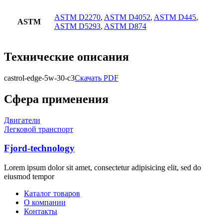
ASTM D2270
,
ASTM D4052
,
ASTM D445
,
ASTM
ASTM D5293
,
ASTM D874
Технические описания
castrol-edge-5w-30-c3
Скачать PDF
Сфера применения
Двигатели
Легковой транспорт
Fjord-technology
Lorem ipsum dolor sit amet, consectetur adipisicing elit, sed do
eiusmod tempor
Каталог товаров
О компании
Контакты