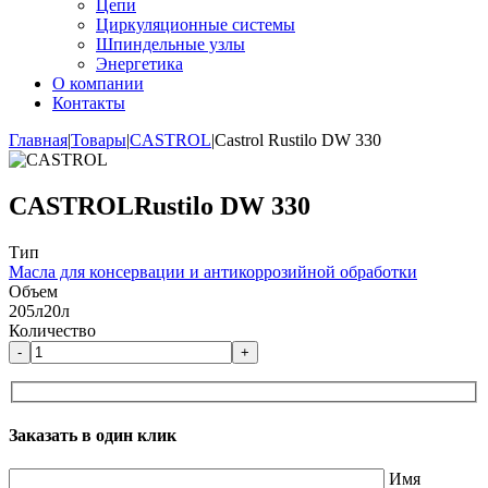
Цепи
Циркуляционные системы
Шпиндельные узлы
Энергетика
О компании
Контакты
Главная
|
Товары
|
CASTROL
|
Castrol Rustilo DW 330
CASTROL
Rustilo DW 330
Тип
Масла для консервации и антикоррозийной обработки
Объем
205л
20л
Количество
-
+
Заказать в один клик
Имя