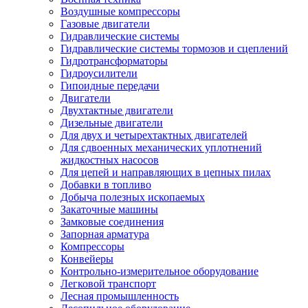
Воздушные компрессоры
Газовые двигатели
Гидравлические системы
Гидравлические системы тормозов и сцеплений
Гидротрансформаторы
Гидроусилители
Гипоидные передачи
Двигатели
Двухтактные двигатели
Дизельные двигатели
Для двух и четырехтактных двигателей
Для сдвоенных механических уплотнений
жидкостных насосов
Для цепей и направляющих в цепных пилах
Добавки в топливо
Добыча полезных ископаемых
Закаточные машины
Замковые соединения
Запорная арматура
Компрессоры
Конвейеры
Контрольно-измерительное оборудование
Легковой транспорт
Лесная промышленность