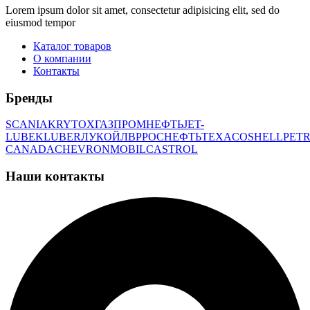
Lorem ipsum dolor sit amet, consectetur adipisicing elit, sed do
eiusmod tempor
Каталог товаров
О компании
Контакты
Бренды
SCANIA
KRYTOX
ГАЗПРОМНЕФТЬ
JET-
LUBE
KLUBER
ЛУКОЙЛ
BP
РОСНЕФТЬ
TEXACO
SHELL
PETR
CANADA
CHEVRON
MOBIL
CASTROL
Наши контакты