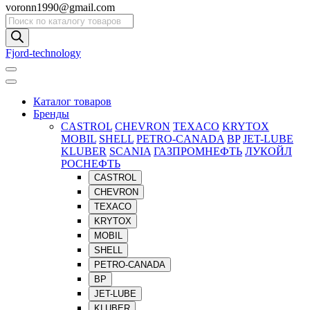
voronn1990@gmail.com
Поиск
товаров
Fjord-technology
Каталог товаров
Бренды
CASTROL
CHEVRON
TEXACO
KRYTOX
MOBIL
SHELL
PETRO-CANADA
BP
JET-LUBE
KLUBER
SCANIA
ГАЗПРОМНЕФТЬ
ЛУКОЙЛ
РОСНЕФТЬ
CASTROL
CHEVRON
TEXACO
KRYTOX
MOBIL
SHELL
PETRO-CANADA
BP
JET-LUBE
KLUBER