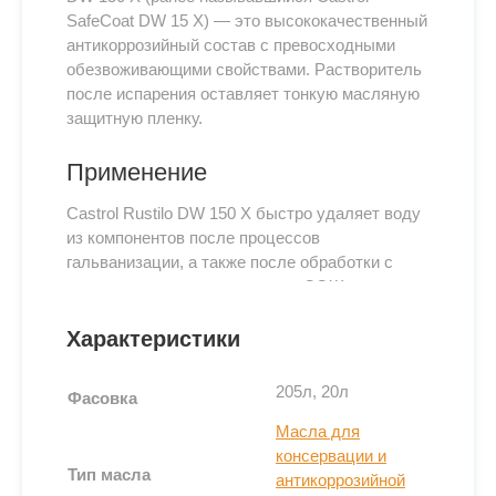
SafeCoat DW 15 X) — это высококачественный
антикоррозийный состав с превосходными
обезвоживающими свойствами. Растворитель
после испарения оставляет тонкую масляную
защитную пленку.
Применение
Castrol Rustilo DW 150 X быстро удаляет воду
из компонентов после процессов
гальванизации, а также после обработки с
использованием растворимых СОЖ или
деталей, которые были промыты.
Характеристики
Продукт можно использовать для
предотвращения образования водяных пятен,
205л, 20л
для покрытия поверхностных пор и создания
Фасовка
блестящих поверхностей.
Масла для
Очень тонкая остаточная масляная пленка
консервации и
Тип масла
обеспечивает кратковременную защиту от
антикоррозийной