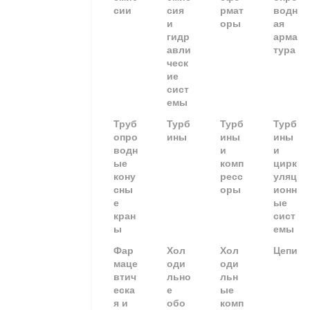
сии
сия
рмат
водн
и
оры
ая
гидр
арма
авли
тура
ческ
ие
сист
емы
Труб
Турб
Турб
Турб
опро
ины
ины
ины
водн
и
и
ые
комп
цирк
кону
ресс
уляц
сны
оры
ионн
е
ые
кран
сист
ы
емы
Фар
Хол
Хол
Цепи
маце
оди
оди
втич
льно
льн
еска
е
ые
я и
обо
комп