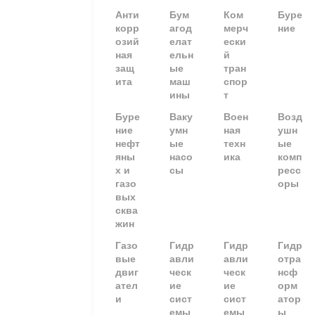
Анти
Бум
Ком
Буре
корр
агод
мерч
ние
озий
елат
ески
ная
ельн
й
защ
ые
тран
ита
маш
спор
ины
т
Буре
Ваку
Воен
Возд
ние
умн
ная
ушн
нефт
ые
техн
ые
яны
насо
ика
комп
х и
сы
ресс
газо
оры
вых
сква
жин
Газо
Гидр
Гидр
Гидр
вые
авли
авли
отра
двиг
ческ
ческ
нсф
ател
ие
ие
орм
и
сист
сист
атор
емы
емы
ы