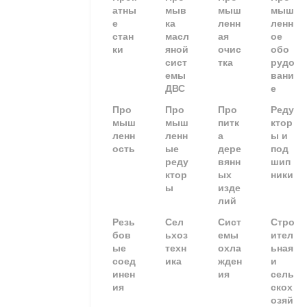
атны
мыв
мыш
мыш
е
ка
ленн
ленн
стан
масл
ая
ое
ки
яной
очис
обо
сист
тка
рудо
емы
вани
ДВС
е
Про
Про
Про
Реду
мыш
мыш
питк
ктор
ленн
ленн
а
ы и
ость
ые
дере
под
реду
вянн
шип
ктор
ых
ники
ы
изде
лий
Резь
Сел
Сист
Стро
бов
ьхоз
емы
ител
ые
техн
охла
ьная
соед
ика
жден
и
инен
ия
сель
ия
скох
озяй