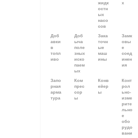
жидк
х
остн
ых
насо
сов
Доб
Доб
Зака
Замк
авки
ыча
точн
овы
в
поле
ые
е
топл
зных
маш
соед
иво
иско
ины
инен
паем
ия
ых
Запо
Ком
Конв
Конт
рная
прес
ейер
рол
арма
сор
ы
ьно-
тура
ы
изме
рите
льно
е
обо
рудо
вани