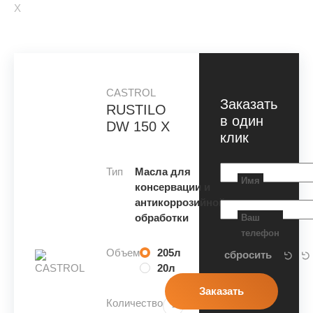
X
CASTROL
Заказать
RUSTILO
в один
DW 150 X
клик
Тип
Масла для
Имя
консервации и
антикоррозийной
обработки
Ваш
телефон
Объем
205л
20л
Количество
-