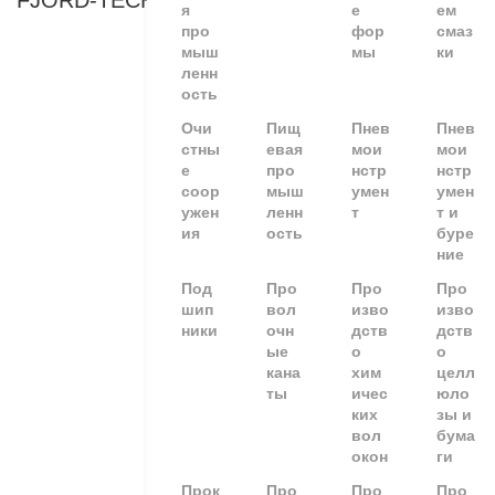
FJORD-TECHNOLOGY
я
е
ем
про
фор
смаз
мыш
мы
ки
ленн
ость
Очи
Пищ
Пнев
Пнев
стны
евая
мои
мои
е
про
нстр
нстр
соор
мыш
умен
умен
ужен
ленн
т
т и
ия
ость
буре
ние
Под
Про
Про
Про
шип
вол
изво
изво
ники
очн
дств
дств
ые
о
о
кана
хим
целл
ты
ичес
юло
ких
зы и
вол
бума
окон
ги
Прок
Про
Про
Про