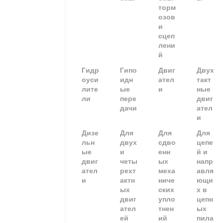
торм
озов
и
сцеп
лени
й
Гидр
Гипо
Двиг
Двух
оуси
идн
ател
такт
лите
ые
и
ные
ли
пере
двиг
дачи
ател
и
Дизе
Для
Для
Для
льн
двух
сдво
цепе
ые
и
енн
й и
двиг
четы
ых
напр
ател
рехт
меха
авля
и
актн
ниче
ющи
ых
ских
х в
двиг
упло
цепн
ател
тнен
ых
ей
ий
пила