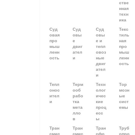
стве
нная
техн
ика
Суд
Суд
Суд
Текс
овая
овы
овы
тиль
про
е
е и
ная
мыш
двиг
тепл
про
ленн
ател
овоз
мыш
ость
и
ные
ленн
двиг
ость
ател
и
Тепл
Терм
Техн
Тор
онос
ооб
олог
мозн
ител
рабо
ичес
ые
и
тка
кие
сист
мета
проц
емы
лло
есс
в
ы
Тран
Тран
Тран
Труб
смис
смис
сфо
опро