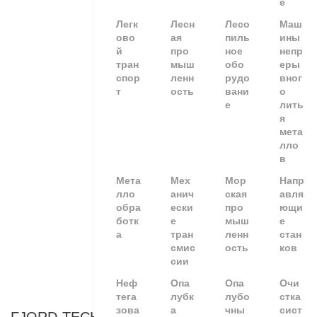
е
Легк
Лесн
Лесо
Маш
ово
ая
пиль
ины
й
про
ное
непр
тран
мыш
обо
еры
спор
ленн
рудо
вног
т
ость
вани
о
е
лить
я
мета
лло
в
Мета
Мех
Мор
Напр
лло
анич
ская
авля
обра
ески
про
ющи
ботк
е
мыш
е
а
тран
ленн
стан
смис
ость
ков
сии
Неф
Опа
Опа
Очи
тега
лубк
лубо
стка
зова
а
чны
сист