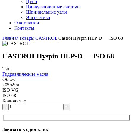
Цепи
Циркуляционные системы
Шпиндельные узлы
Энергетика
О компании
Контакты
Главная
|
Товары
|
CASTROL
|
Castrol Hyspin HLP-D — ISO 68
CASTROL
Hyspin HLP-D — ISO 68
Тип
Гидравлические масла
Объем
205л
20л
ISO VG
ISO 68
Количество
-
+
Заказать в один клик