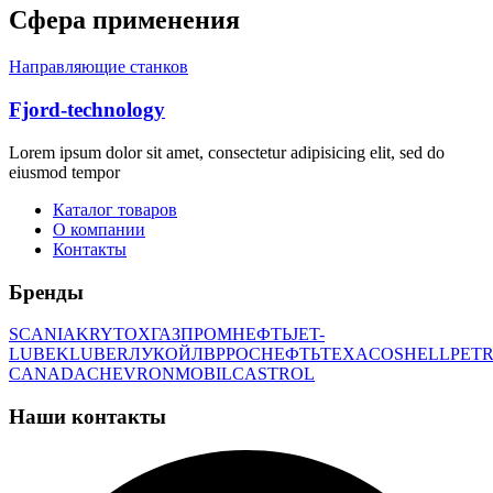
Сфера применения
Направляющие станков
Fjord-technology
Lorem ipsum dolor sit amet, consectetur adipisicing elit, sed do
eiusmod tempor
Каталог товаров
О компании
Контакты
Бренды
SCANIA
KRYTOX
ГАЗПРОМНЕФТЬ
JET-
LUBE
KLUBER
ЛУКОЙЛ
BP
РОСНЕФТЬ
TEXACO
SHELL
PETR
CANADA
CHEVRON
MOBIL
CASTROL
Наши контакты