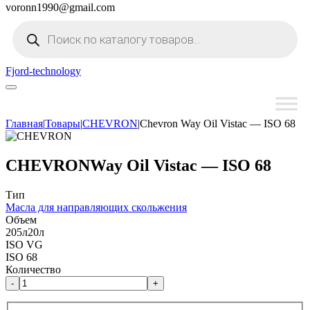
voronn1990@gmail.com
Поиск
товаров
Fjord-technology
Главная
|
Товары
|
CHEVRON
|
Chevron Way Oil Vistac — ISO 68
CHEVRON
Way Oil Vistac — ISO 68
Тип
Масла для направляющих скольжения
Объем
205л
20л
ISO VG
ISO 68
Количество
-
+