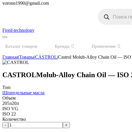
voronn1990@gmail.com
Поиск
товаров
Fjord-technology
Каталог товаров
Бренды
Применение
Главная
|
Товары
|
CASTROL
|
Castrol Molub-Alloy Chain Oil — ISO
CASTROL
Molub-Alloy Chain Oil — ISO 
Тип
Шпиндельные масла
Объем
205л
20л
ISO VG
ISO 22
Количество
-
+