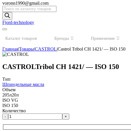
voronn1990@gmail.com
Поиск
товаров
Fjord-technology
Каталог товаров
Бренды
Применение
Главная
|
Товары
|
CASTROL
|
Castrol Tribol CH 1421/ — ISO 150
CASTROL
Tribol CH 1421/ — ISO 150
Тип
Шпиндельные масла
Объем
205л
20л
ISO VG
ISO 150
Количество
-
+