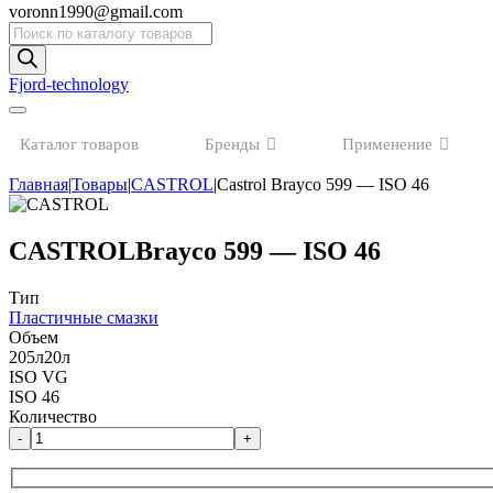
voronn1990@gmail.com
Поиск
товаров
Fjord-technology
Каталог товаров
Бренды
Применение
Главная
|
Товары
|
CASTROL
|
Castrol Brayco 599 — ISO 46
CASTROL
Brayco 599 — ISO 46
Тип
Пластичные смазки
Объем
205л
20л
ISO VG
ISO 46
Количество
-
+