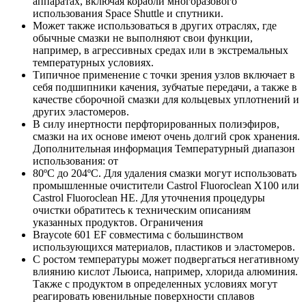
аппаратах, включая корабли многоразового
использования Space Shuttle и спутники.
Может также использоваться в других отраслях, где
обычные смазки не выполняют свои функции,
например, в агрессивных средах или в экстремальных
температурных условиях.
Типичное применение с точки зрения узлов включает в
себя подшипники качения, зубчатые передачи, а также в
качестве сборочной смазки для кольцевых уплотнений и
других эластомеров.
В силу инертности перфторированных полиэфиров,
смазки на их основе имеют очень долгий срок хранения.
Дополнительная информация Температурный диапазон
использования: от
80ºC до 204ºC. Для удаления смазки могут использовать
промышленные очистители Castrol Fluoroclean X100 или
Castrol Fluoroclean HE. Для уточнения процедуры
очистки обратитесь к техническим описаниям
указанных продуктов. Ограничения
Braycote 601 EF совместима с большинством
использующихся материалов, пластиков и эластомеров.
С ростом температуры может подвергаться негативному
влиянию кислот Льюиса, например, хлорида алюминия.
Также с продуктом в определенных условиях могут
реагировать ювенильные поверхности сплавов