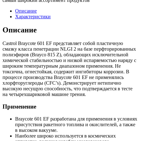
самый широкий ассортимент продуктов
Описание
Характеристики
Описание
Castrol Braycote 601 EF представляет собой пластичную
смазку класса пенетрации NLGI 2 на базе перфторированных
полиэфиров (Brayco 815 Z), обладающих исключительной
химической стабильностью и низкой испаряемостью наряду с
широким температурным диапазоном применения. Не
токсична, огнестойкая, содержит ингибиторы коррозии. В
процессе производства Braycote 601 EF не применялись
хлорфторуглероды (CFC’s). Демонстрирует нетипично
высокую несущую способность, что подтверждается в тесте
на четырехшариковой машине трения.
Применение
Braycote 601 EF разработана для применения в условиях
присутствия ракетного топлива и окислителей, а также
в высоком вакууме.
Наиболее широко используется в космических