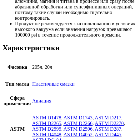
алюминия, магния и титана в процессе или сразу после
абразивной обработки или суперфинишных операций,
поэтому такие случаи необходимо тщательно
контролировать.
Продукт не рекомендуется к использованию в условиях
высокого вакуума если значения нагрузок превышают
100000 psi в течение продолжительного времени.
Характеристики
Фасовка
205л, 20л
Тип масла
Пластичные смазки
Сфера
Авиация
применения
ASTM D1478
,
ASTM D1743
,
ASTM D217
,
ASTM D2265
,
ASTM D2266
,
ASTM D2270
,
ASTM
ASTM D2595
,
ASTM D2596
,
ASTM D287
,
ASTM D4048
,
ASTM D4052
,
ASTM D445
,