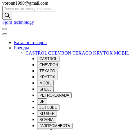
voronn1990@gmail.com
Поиск
товаров
Fjord-technology
Каталог товаров
Бренды
CASTROL
CHEVRON
TEXACO
KRYTOX
MOBIL
CASTROL
CHEVRON
TEXACO
KRYTOX
MOBIL
SHELL
PETRO-CANADA
BP
JET-LUBE
KLUBER
SCANIA
ГАЗПРОМНЕФТЬ