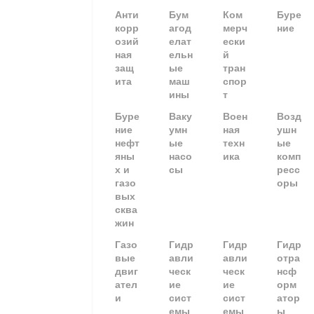
Анти
Бум
Ком
Буре
корр
агод
мерч
ние
озий
елат
ески
ная
ельн
й
защ
ые
тран
ита
маш
спор
ины
т
Буре
Ваку
Воен
Возд
ние
умн
ная
ушн
нефт
ые
техн
ые
яны
насо
ика
комп
х и
сы
ресс
газо
оры
вых
сква
жин
Газо
Гидр
Гидр
Гидр
вые
авли
авли
отра
двиг
ческ
ческ
нсф
ател
ие
ие
орм
и
сист
сист
атор
емы
емы
ы