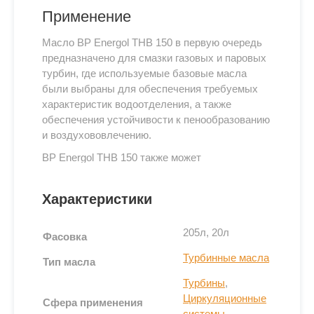
Применение
Масло BP Energol THB 150 в первую очередь
предназначено для смазки газовых и паровых
турбин, где используемые базовые масла
были выбраны для обеспечения требуемых
характеристик водоотделения, а также
обеспечения устойчивости к пенообразованию
и воздухововлечению.
BP Energol THB 150 также может
использоваться в качестве смазки общего
назначения для защиты от коррозии и
Характеристики
окисления (R&O) для компрессоров,
гидравлических систем, коробок передач и
205л, 20л
циркуляционных систем, где требуется
Фасовка
высокая стойкость к окислению, но не
Турбинные масла
Тип масла
требуются противоизносные свойства.
Турбины
,
BP Energol THB 150 полностью совместимо с
Циркуляционные
Сфера применения
нитрильными, силиконовыми и
системы