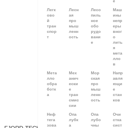
е
Легк
Лесн
Лесо
Маш
ово
ая
пиль
ины
й
про
ное
непр
тран
мыш
обо
еры
спор
ленн
рудо
вног
т
ость
вани
о
е
лить
я
мета
лло
в
Мета
Мех
Мор
Напр
лло
анич
ская
авля
обра
ески
про
ющи
ботк
е
мыш
е
а
тран
ленн
стан
смис
ость
ков
сии
Неф
Опа
Опа
Очи
тега
лубк
лубо
стка
зова
а
чны
сист