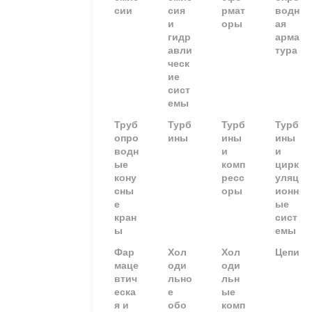
сии
сия
рмат
водн
и
оры
ая
гидр
арма
авли
тура
ческ
ие
сист
емы
Труб
Турб
Турб
Турб
опро
ины
ины
ины
водн
и
и
ые
комп
цирк
кону
ресс
уляц
сны
оры
ионн
е
ые
кран
сист
ы
емы
Фар
Хол
Хол
Цепи
маце
оди
оди
втич
льно
льн
еска
е
ые
я и
обо
комп