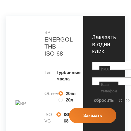
BP
Заказать
ENERGOL
в один
THB —
клик
ISO 68
Имя
Тип
Турбинные
масла
Ваш
телефон
Объем
205л
20л
ISO
ISO
VG
68