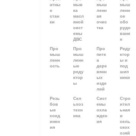
атны
мыв
мыш
мыш
е
ка
ленн
ленн
стан
масл
ая
ое
ки
яной
очис
обо
сист
тка
рудо
емы
вани
ДВС
е
Про
Про
Про
Реду
мыш
мыш
питк
ктор
ленн
ленн
а
ы и
ость
ые
дере
под
реду
вянн
шип
ктор
ых
ники
ы
изде
лий
Резь
Сел
Сист
Стро
бов
ьхоз
емы
ител
ые
техн
охла
ьная
соед
ика
жден
и
инен
ия
сель
ия
скох
озяй