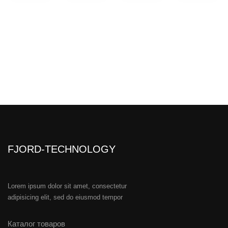
продукт соответствует требованиям
большинства производителей турбин.
Превосходное отделение воды и
ингибирование коррозии означает сокращение
времени простоя за счет увеличения срока
службы смазочного материала и повышения
надежности оборудования.
FJORD-TECHNOLOGY
Lorem ipsum dolor sit amet, consectetur
adipisicing elit, sed do eiusmod tempor
Каталог товаров