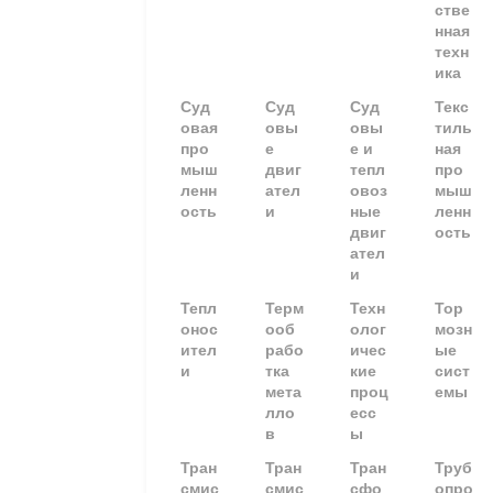
стве
нная
техн
ика
Суд
Суд
Суд
Текс
овая
овы
овы
тиль
про
е
е и
ная
мыш
двиг
тепл
про
ленн
ател
овоз
мыш
ость
и
ные
ленн
двиг
ость
ател
и
Тепл
Терм
Техн
Тор
онос
ооб
олог
мозн
ител
рабо
ичес
ые
и
тка
кие
сист
мета
проц
емы
лло
есс
в
ы
Тран
Тран
Тран
Труб
смис
смис
сфо
опро