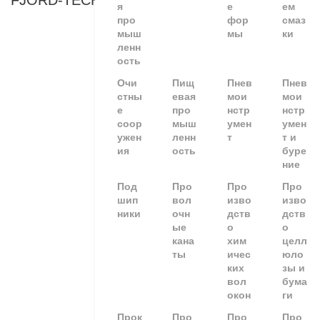
FJORD-TECHNOLOGY
я
е
ем
про
фор
смаз
мыш
мы
ки
ленн
ость
Очи
Пищ
Пнев
Пнев
стны
евая
мои
мои
е
про
нстр
нстр
соор
мыш
умен
умен
ужен
ленн
т
т и
ия
ость
буре
ние
Под
Про
Про
Про
шип
вол
изво
изво
ники
очн
дств
дств
ые
о
о
кана
хим
целл
ты
ичес
юло
ких
зы и
вол
бума
окон
ги
Прок
Про
Про
Про