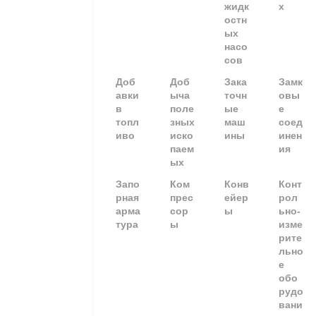
жидк
х
остн
ых
насо
сов
Доб
Доб
Зака
Замк
авки
ыча
точн
овы
в
поле
ые
е
топл
зных
маш
соед
иво
иско
ины
инен
паем
ия
ых
Запо
Ком
Конв
Конт
рная
прес
ейер
рол
арма
сор
ы
ьно-
тура
ы
изме
рите
льно
е
обо
рудо
вани