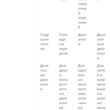
торм
озов
и
сцеп
лени
й
Гидр
Гипо
Двиг
Двух
оуси
идн
ател
такт
лите
ые
и
ные
ли
пере
двиг
дачи
ател
и
Дизе
Для
Для
Для
льн
двух
сдво
цепе
ые
и
енн
й и
двиг
четы
ых
напр
ател
рехт
меха
авля
и
актн
ниче
ющи
ых
ских
х в
двиг
упло
цепн
ател
тнен
ых
ей
ий
пила