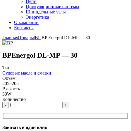
Цепи
Циркуляционные системы
Шпиндельные узлы
Энергетика
О компании
Контакты
Главная
|
Товары
|
BP
|
BP Energol DL-MP — 30
BP
Energol DL-MP — 30
Тип
Судовые масла и смазки
Объем
205л
20л
Вязкость
30W
Количество
-
+
Заказать в один клик