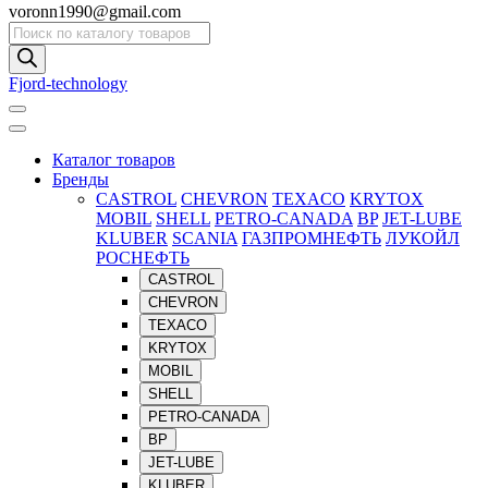
voronn1990@gmail.com
Поиск
товаров
Fjord-technology
Каталог товаров
Бренды
CASTROL
CHEVRON
TEXACO
KRYTOX
MOBIL
SHELL
PETRO-CANADA
BP
JET-LUBE
KLUBER
SCANIA
ГАЗПРОМНЕФТЬ
ЛУКОЙЛ
РОСНЕФТЬ
CASTROL
CHEVRON
TEXACO
KRYTOX
MOBIL
SHELL
PETRO-CANADA
BP
JET-LUBE
KLUBER