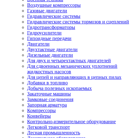
Воздушные компрессоры
Газовые двигатели
Гидравлические системы
Гидравлические системы тормозов и сцеплений
Гидротрансформаторы
Гидроусилители
Гипоидные передачи
Двигатели
Двухтактные двигатели
Дизельные двигатели
Для двух и четырехтактных двигателей
Для сдвоенных механических уплотнений
жидкостных насосов
Для цепей и направляющих в цепных пилах
Добавки в топливо
Добыча полезных ископаемых
Закаточные машины
Замковые соединения
Запорная арматура
Компрессоры
Конвейеры
Контрольно-измерительное оборудование
Легковой транспорт
Лесная промышленность