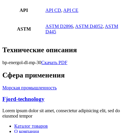
API
API CD
,
API CE
ASTM D2896
,
ASTM D4052
,
ASTM
ASTM
D445
Технические описания
bp-energol-dl-mp-30
Скачать PDF
Сфера применения
Морская промышленность
Fjord-technology
Lorem ipsum dolor sit amet, consectetur adipisicing elit, sed do
eiusmod tempor
Каталог товаров
О компании