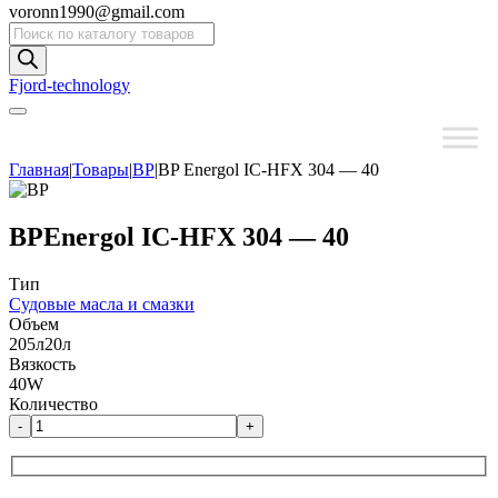
voronn1990@gmail.com
Поиск
товаров
Fjord-technology
Главная
|
Товары
|
BP
|
BP Energol IC-HFX 304 — 40
BP
Energol IC-HFX 304 — 40
Тип
Судовые масла и смазки
Объем
205л
20л
Вязкость
40W
Количество
-
+