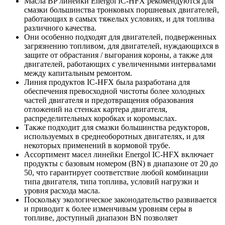
Масла BP линейки Energol IC-HFX рекомендуются для
смазки большинства тронковых поршневых двигателей,
работающих в самых тяжелых условиях, и для топлива
различного качества.
Они особенно подходят для двигателей, подверженных
загрязнению топливом, для двигателей, нуждающихся в
защите от обрастания / выгорания короны, а также для
двигателей, работающих с увеличенными интервалами
между капитальным ремонтом.
Линия продуктов IC-HFX была разработана для
обеспечения превосходной чистоты более холодных
частей двигателя и предотвращения образования
отложений на стенках картера двигателя,
распределительных коробках и коромыслах.
Также подходит для смазки большинства редукторов,
используемых в среднеоборотных двигателях, и для
некоторых применений в кормовой трубе.
Ассортимент масел линейки Energol IC-HFX включает
продукты с базовым номером (BN) в диапазоне от 20 до
50, что гарантирует соответствие любой комбинации
типа двигателя, типа топлива, условий нагрузки и
уровня расхода масла.
Поскольку экологическое законодательство развивается
и приводит к более изменчивым уровням серы в
топливе, доступный диапазон BN позволяет