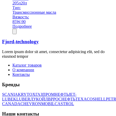
205л
20л
Тип:
Трансмиссионные масла
Вязкость:
85W-90
Подробнее
Fjord-technology
Lorem ipsum dolor sit amet, consectetur adipisicing elit, sed do
eiusmod tempor
Каталог товаров
О компании
Контакты
Бренды
SCANIA
KRYTOX
ГАЗПРОМНЕФТЬ
JET-
LUBE
KLUBER
ЛУКОЙЛ
BP
РОСНЕФТЬ
TEXACO
SHELL
PETR
CANADA
CHEVRON
MOBIL
CASTROL
Наши контакты