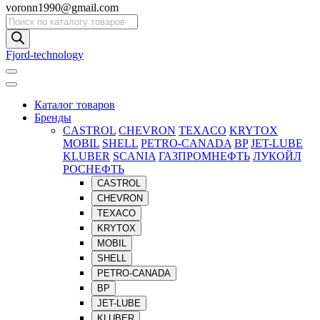
voronn1990@gmail.com
Поиск
товаров
Fjord-technology
Каталог товаров
Бренды
CASTROL
CHEVRON
TEXACO
KRYTOX
MOBIL
SHELL
PETRO-CANADA
BP
JET-LUBE
KLUBER
SCANIA
ГАЗПРОМНЕФТЬ
ЛУКОЙЛ
РОСНЕФТЬ
CASTROL
CHEVRON
TEXACO
KRYTOX
MOBIL
SHELL
PETRO-CANADA
BP
JET-LUBE
KLUBER