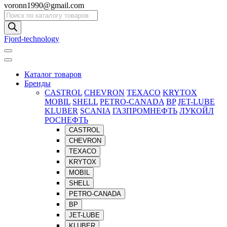
voronn1990@gmail.com
Поиск
товаров
Fjord-technology
Каталог товаров
Бренды
CASTROL
CHEVRON
TEXACO
KRYTOX
MOBIL
SHELL
PETRO-CANADA
BP
JET-LUBE
KLUBER
SCANIA
ГАЗПРОМНЕФТЬ
ЛУКОЙЛ
РОСНЕФТЬ
CASTROL
CHEVRON
TEXACO
KRYTOX
MOBIL
SHELL
PETRO-CANADA
BP
JET-LUBE
KLUBER