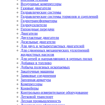
Воздушные компрессоры
Газовые двигатели
Гидравлические системы
Гидравлические системы тормозов и сцеплений
Гидротрансформаторы
Гидроусилители
Гипоидные передачи
Двигатели
Двухтактные двигатели
Дизельные двигатели
Для двух и четырехтактных двигателей
Для сдвоенных механических уплотнений
жидкостных насосов
Для цепей и направляющих в цепных пилах
Добавки в топливо
Добыча полезных ископаемых
Закаточные машины
Замковые соединения
Запорная арматура
Компрессоры
Конвейеры
Контрольно-измерительное оборудование
Легковой транспорт
Лесная промышленность