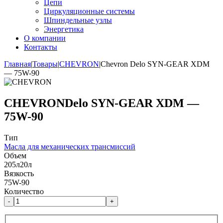
Цепи
Циркуляционные системы
Шпиндельные узлы
Энергетика
О компании
Контакты
Главная
|
Товары
|
CHEVRON
|
Chevron Delo SYN-GEAR XDM
— 75W-90
CHEVRON
Delo SYN-GEAR XDM —
75W-90
Тип
Масла для механических трансмиссий
Объем
205л
20л
Вязкость
75W-90
Количество
-
+