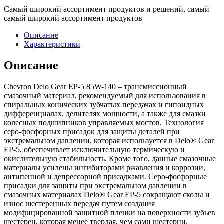
Самый широкий ассортимент продуктов и решений, самый
самый широкий ассортимент продуктов
Описание
Характеристики
Описание
Chevron Delo Gear EP-5 85W-140 – трансмиссионный
смазочный материал, рекомендуемый для использования в
спиральных конических зубчатых передачах и гипоидных
дифференциалах, делителях мощности, а также для смазки
колесных подшипников управляемых мостов. Технология
серо-фосфорных присадок для защиты деталей при
экстремальном давлении, которая используется в Delo® Gear
EP-5, обеспечивает исключительную термическую и
окислительную стабильность. Кроме того, данные смазочные
материалы усилены ингибиторами ржавления и коррозии,
антипенной и депрессорной присадками. Серо-фосфорные
присадки для защиты при экстремальном давлении в
смазочных материалах Delo® Gear EP-5 сокращают сколы и
износ шестеренных передач путем создания
модифицированной защитной пленки на поверхности зубьев
шестерен, которая менее твердая, чем сами шестерни.