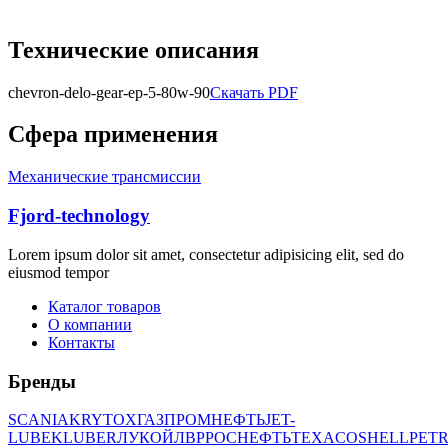
Технические описания
chevron-delo-gear-ep-5-80w-90
Скачать PDF
Сфера применения
Механические трансмиссии
Fjord-technology
Lorem ipsum dolor sit amet, consectetur adipisicing elit, sed do
eiusmod tempor
Каталог товаров
О компании
Контакты
Бренды
SCANIA
KRYTOX
ГАЗПРОМНЕФТЬ
JET-
LUBE
KLUBER
ЛУКОЙЛ
BP
РОСНЕФТЬ
TEXACO
SHELL
PETR