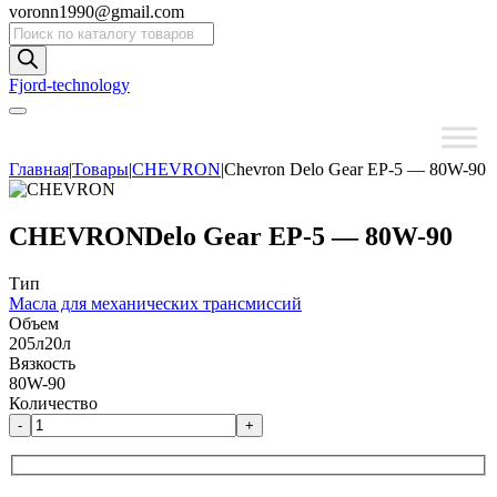
voronn1990@gmail.com
Поиск
товаров
Fjord-technology
Главная
|
Товары
|
CHEVRON
|
Chevron Delo Gear EP-5 — 80W-90
CHEVRON
Delo Gear EP-5 — 80W-90
Тип
Масла для механических трансмиссий
Объем
205л
20л
Вязкость
80W-90
Количество
-
+