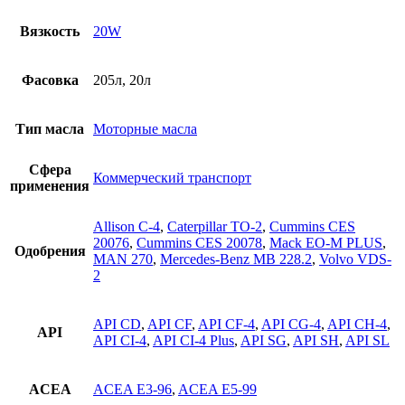
Вязкость
20W
Фасовка
205л, 20л
Тип масла
Моторные масла
Сфера
Коммерческий транспорт
применения
Allison C-4
,
Caterpillar TO-2
,
Cummins CES
20076
,
Cummins CES 20078
,
Mack EO-M PLUS
,
Одобрения
MAN 270
,
Mercedes-Benz MB 228.2
,
Volvo VDS-
2
API CD
,
API CF
,
API CF-4
,
API CG-4
,
API CH-4
,
API
API CI-4
,
API CI-4 Plus
,
API SG
,
API SH
,
API SL
ACEA
ACEA E3-96
,
ACEA E5-99