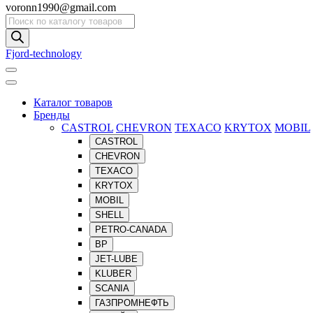
voronn1990@gmail.com
Поиск
товаров
Fjord-technology
Каталог товаров
Бренды
CASTROL
CHEVRON
TEXACO
KRYTOX
MOBIL
CASTROL
CHEVRON
TEXACO
KRYTOX
MOBIL
SHELL
PETRO-CANADA
BP
JET-LUBE
KLUBER
SCANIA
ГАЗПРОМНЕФТЬ