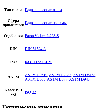
Тип масла
Гидравлические масла
Сфера
Гидравлические системы
применения
Одобрения
Eaton Vickers I-286-S
DIN
DIN 51524-3
ISO
ISO 11158 L-HV
ASTM D2619
,
ASTM D2983
,
ASTM D6158
,
ASTM
ASTM D665
,
ASTM D877
,
ASTM D943
Класс ISO
ISO 22
VG
Технические описания