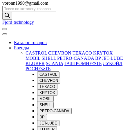
voronn1990@gmail.com
Поиск
товаров
Fjord-technology
Каталог товаров
Бренды
CASTROL
CHEVRON
TEXACO
KRYTOX
MOBIL
SHELL
PETRO-CANADA
BP
JET-LUBE
KLUBER
SCANIA
ГАЗПРОМНЕФТЬ
ЛУКОЙЛ
РОСНЕФТЬ
CASTROL
CHEVRON
TEXACO
KRYTOX
MOBIL
SHELL
PETRO-CANADA
BP
JET-LUBE
KLUBER