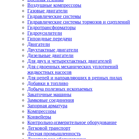
Воздушные компрессоры
Газовые двигатели
Гидравлические системы
Гидравлические системы тормозов и сцеплений
Гидротрансформаторы
Гидроусилители
Гипоидные передачи
Двигатели
Двухтактные двигатели
Дизельные двигатели
Для двух и четырехтактных двигателей
Для сдвоенных механических уплотнений
жидкостных насосов
Для цепей и направляющих в цепных пилах
Добавки в топливо
Добыча полезных ископаемых
Закаточные машины
Замковые соединения
Запорная арматура
Компрессоры
Конвейеры
Контрольно-измерительное оборудование
Легковой транспорт
Лесная промышленность