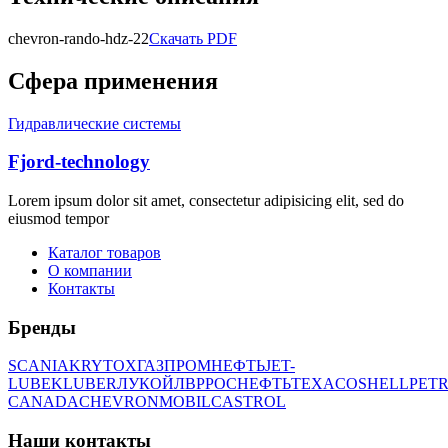
chevron-rando-hdz-22
Скачать PDF
Сфера применения
Гидравлические системы
Fjord-technology
Lorem ipsum dolor sit amet, consectetur adipisicing elit, sed do
eiusmod tempor
Каталог товаров
О компании
Контакты
Бренды
SCANIA
KRYTOX
ГАЗПРОМНЕФТЬ
JET-
LUBE
KLUBER
ЛУКОЙЛ
BP
РОСНЕФТЬ
TEXACO
SHELL
PETR
CANADA
CHEVRON
MOBIL
CASTROL
Наши контакты