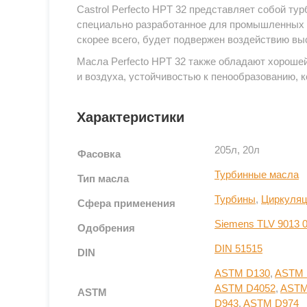
Castrol Perfecto HPT 32 представляет собой ту
специально разработанное для промышленных г
скорее всего, будет подвержен воздействию вы
Масла Perfecto HPT 32 также обладают хороше
и воздуха, устойчивостью к пенообразованию, 
что делает его предпочтительным выбором для 
турбины имеют общую систему смазки.
Характеристики
Castrol Perfecto HPT 46 представляет собой ту
специально разработанное для промышленных г
205л, 20л
Фасовка
скорее всего, будет подвержен воздействию вы
Турбинные масла
Тип масла
Масла Perfecto HPT 46 также обладают хороше
и воздуха, устойчивостью к пенообразованию, 
Турбины
,
Циркуляц
Сфера применения
что делает его предпочтительным выбором для 
Siemens TLV 9013 
турбины имеют общую систему смазки.
Одобрения
DIN 51515
DIN
Преимущества
ASTM D130
,
ASTM 
Отличная термическая стабильность приводит 
ASTM D4052
,
ASTM
ASTM
D943
,
ASTM D974
Подходит для смазки паровых и газовых турбин