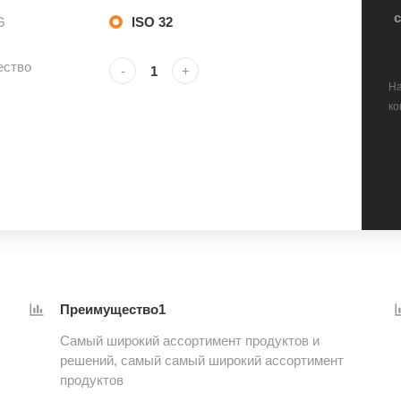
G
ISO 32
ество
-
+
На
ко
Преимущество1
Самый широкий ассортимент продуктов и
решений, самый самый широкий ассортимент
продуктов