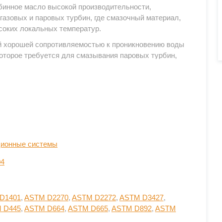
рбинное масло высокой производительности,
азовых и паровых турбин, где смазочный материал,
соких локальных температур.
й хорошей сопротивляемостью к проникновению воды
которое требуется для смазывания паровых турбин,
комбинированных систем, где паровые и газовые
рбинное масло высокой производительности,
азовых и паровых турбин, где смазочный материал,
соких локальных температур.
й хорошей сопротивляемостью к проникновению воды
которое требуется для смазывания паровых турбин,
ионные системы
комбинированных систем, где паровые и газовые
04
D1401
,
ASTM D2270
,
ASTM D2272
,
ASTM D3427
,
к длительному сроку службы масла.
 D445
,
ASTM D664
,
ASTM D665
,
ASTM D892
,
ASTM
, что позволяет использовать одно масло при