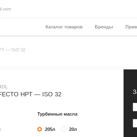
l.com
Каталог товаров
Бренды
Прим
HPT — ISO 32
ROL
З
FECTO HPT — ISO 32
Турбинные масла
м
205л
20л