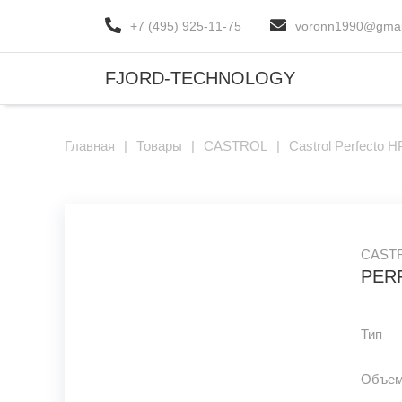
+7 (495) 925-11-75
voronn1990@gmai
FJORD-TECHNOLOGY
Главная
|
Товары
|
CASTROL
|
Castrol Perfecto 
CAST
PER
Тип
Объе