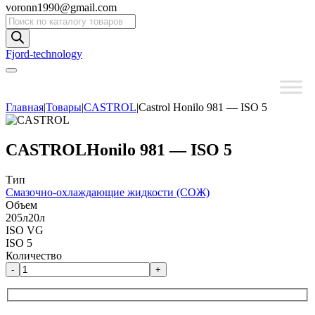
voronn1990@gmail.com
Поиск
товаров
Fjord-technology
Главная
|
Товары
|
CASTROL
|
Castrol Honilo 981 — ISO 5
CASTROL
Honilo 981 — ISO 5
Тип
Смазочно-охлаждающие жидкости (СОЖ)
Объем
205л
20л
ISO VG
ISO 5
Количество
-
+