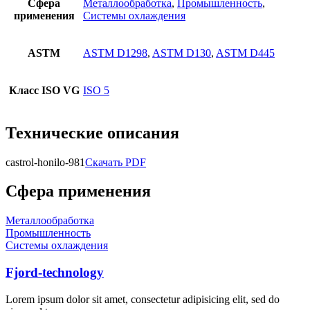
Сфера
Металлообработка
,
Промышленность
,
применения
Системы охлаждения
ASTM
ASTM D1298
,
ASTM D130
,
ASTM D445
Класс ISO VG
ISO 5
Технические описания
castrol-honilo-981
Скачать PDF
Сфера применения
Металлообработка
Промышленность
Системы охлаждения
Fjord-technology
Lorem ipsum dolor sit amet, consectetur adipisicing elit, sed do