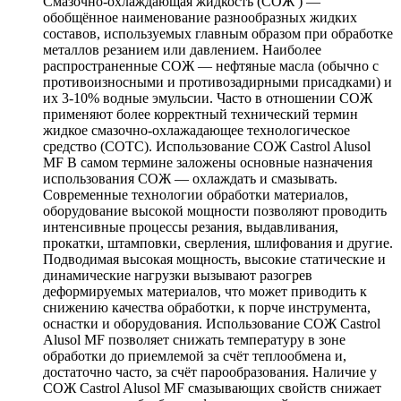
Смазочно-охлаждающая жидкость (СОЖ ) —
обобщённое наименование разнообразных жидких
составов, используемых главным образом при обработке
металлов резанием или давлением. Наиболее
распространенные СОЖ — нефтяные масла (обычно с
противоизносными и противозадирными присадками) и
их 3-10% водные эмульсии. Часто в отношении СОЖ
применяют более корректный технический термин
жидкое смазочно-охлажадающее технологическое
средство (СОТС). Использование СОЖ Castrol Alusol
MF В самом термине заложены основные назначения
использования СОЖ — охлаждать и смазывать.
Современные технологии обработки материалов,
оборудование высокой мощности позволяют проводить
интенсивные процессы резания, выдавливания,
прокатки, штамповки, сверления, шлифования и другие.
Подводимая высокая мощность, высокие статические и
динамические нагрузки вызывают разогрев
деформируемых материалов, что может приводить к
снижению качества обработки, к порче инструмента,
оснастки и оборудования. Использование СОЖ Castrol
Alusol MF позволяет снижать температуру в зоне
обработки до приемлемой за счёт теплообмена и,
достаточно часто, за счёт парообразования. Наличие у
СОЖ Castrol Alusol MF смазывающих свойств снижает