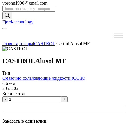
voronn1990@gmail.com
Поиск
товаров
Fjord-technology
Главная
|
Товары
|
CASTROL
|
Castrol Alusol MF
CASTROL
Alusol MF
Тип
Смазочно-охлаждающие жидкости (СОЖ)
Объем
205л
20л
Количество
-
+
Заказать в один клик