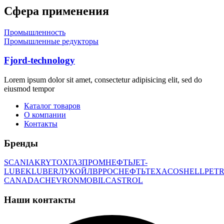
Сфера применения
Промышленность
Промышленные редукторы
Fjord-technology
Lorem ipsum dolor sit amet, consectetur adipisicing elit, sed do
eiusmod tempor
Каталог товаров
О компании
Контакты
Бренды
SCANIA
KRYTOX
ГАЗПРОМНЕФТЬ
JET-
LUBE
KLUBER
ЛУКОЙЛ
BP
РОСНЕФТЬ
TEXACO
SHELL
PETR
CANADA
CHEVRON
MOBIL
CASTROL
Наши контакты