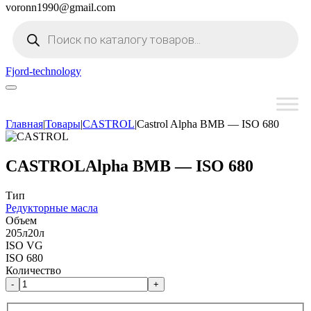
voronn1990@gmail.com
Поиск
товаров
Fjord-technology
Главная
|
Товары
|
CASTROL
|
Castrol Alpha BMB — ISO 680
CASTROL
Alpha BMB — ISO 680
Тип
Редукторные масла
Объем
205л
20л
ISO VG
ISO 680
Количество
-
+