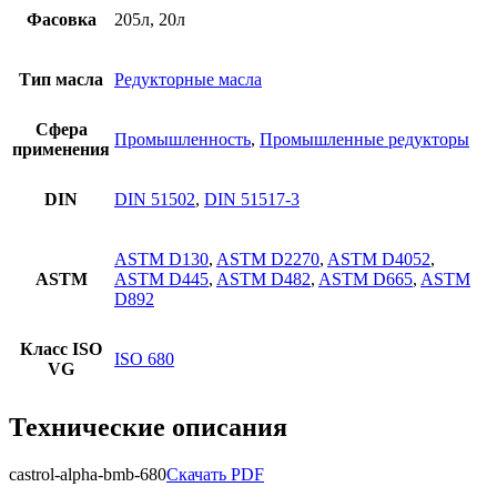
Фасовка
205л, 20л
Тип масла
Редукторные масла
Сфера
Промышленность
,
Промышленные редукторы
применения
DIN
DIN 51502
,
DIN 51517-3
ASTM D130
,
ASTM D2270
,
ASTM D4052
,
ASTM
ASTM D445
,
ASTM D482
,
ASTM D665
,
ASTM
D892
Класс ISO
ISO 680
VG
Технические описания
castrol-alpha-bmb-680
Скачать PDF