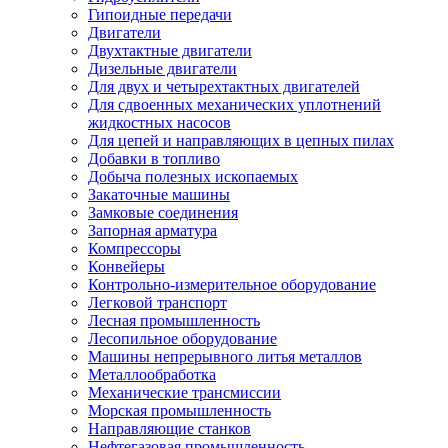
Гипоидные передачи
Двигатели
Двухтактные двигатели
Дизельные двигатели
Для двух и четырехтактных двигателей
Для сдвоенных механических уплотнений
жидкостных насосов
Для цепей и направляющих в цепных пилах
Добавки в топливо
Добыча полезных ископаемых
Закаточные машины
Замковые соединения
Запорная арматура
Компрессоры
Конвейеры
Контрольно-измерительное оборудование
Легковой транспорт
Лесная промышленность
Лесопильное оборудование
Машины непрерывного литья металлов
Металлообработка
Механические трансмиссии
Морская промышленность
Направляющие станков
Нефтегазовая промышленность