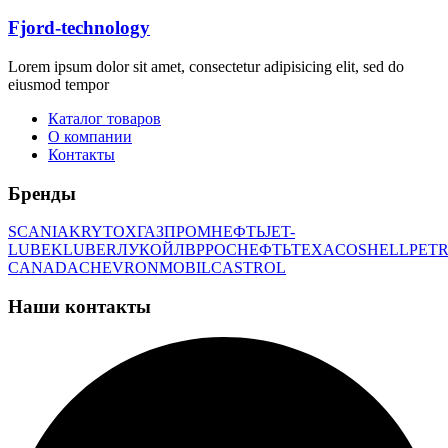
Fjord-technology
Lorem ipsum dolor sit amet, consectetur adipisicing elit, sed do
eiusmod tempor
Каталог товаров
О компании
Контакты
Бренды
SCANIA
KRYTOX
ГАЗПРОМНЕФТЬ
JET-
LUBE
KLUBER
ЛУКОЙЛ
BP
РОСНЕФТЬ
TEXACO
SHELL
PETR
CANADA
CHEVRON
MOBIL
CASTROL
Наши контакты