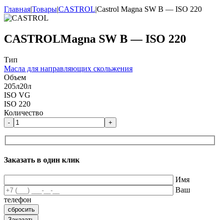
Главная
|
Товары
|
CASTROL
|
Castrol Magna SW B — ISO 220
CASTROL
Magna SW B — ISO 220
Тип
Масла для направляющих скольжения
Объем
205л
20л
ISO VG
ISO 220
Количество
-
+
Заказать в один клик
Имя
Ваш
телефон