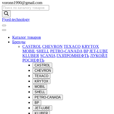
voronn1990@gmail.com
Поиск
товаров
Fjord-technology
Каталог товаров
Бренды
CASTROL
CHEVRON
TEXACO
KRYTOX
MOBIL
SHELL
PETRO-CANADA
BP
JET-LUBE
KLUBER
SCANIA
ГАЗПРОМНЕФТЬ
ЛУКОЙЛ
РОСНЕФТЬ
CASTROL
CHEVRON
TEXACO
KRYTOX
MOBIL
SHELL
PETRO-CANADA
BP
JET-LUBE
KLUBER