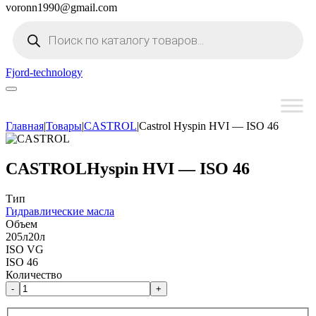
voronn1990@gmail.com
Поиск
товаров
Fjord-technology
Главная
|
Товары
|
CASTROL
|
Castrol Hyspin HVI — ISO 46
CASTROL
Hyspin HVI — ISO 46
Тип
Гидравлические масла
Объем
205л
20л
ISO VG
ISO 46
Количество
-
+