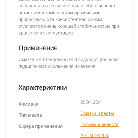
специального литиевого мыла, обогащенного
антиоксидантами и антикоррозийными
присадками. Эта консистентная смазка
отличается очень хорошей стабильностью при
хранении и эксплуатации.
Применение
Смазка BP Energrease AP 3 подходит для всех
подшипников скольжения и качения
автомобильной техники: легковые и грузовые
автомобили, тяжелые транспортные средства
и т.д., а также точки смазки, в которых
Характеристики
движущиеся части не подвергаются очень
высоким давлениям и ударным нагрузкам.
205л, 20л
Фасовка
Консистентная смазка BP Energrease AP 3
Смазки и пасты
Тип масла
сохраняет эффективную смазочную пленку
между контактирующими поверхностями в
Промышленность
Сфера применения
течение длительного времени при рабочей
ASTM D1263
,
температуре до 120 °C.