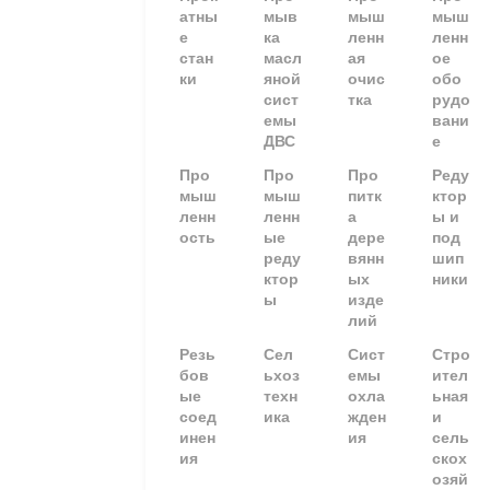
атны
мыв
мыш
мыш
е
ка
ленн
ленн
стан
масл
ая
ое
ки
яной
очис
обо
сист
тка
рудо
емы
вани
ДВС
е
Про
Про
Про
Реду
мыш
мыш
питк
ктор
ленн
ленн
а
ы и
ость
ые
дере
под
реду
вянн
шип
ктор
ых
ники
ы
изде
лий
Резь
Сел
Сист
Стро
бов
ьхоз
емы
ител
ые
техн
охла
ьная
соед
ика
жден
и
инен
ия
сель
ия
скох
озяй