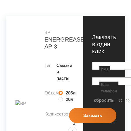
BP
Заказать
ENERGREASE
в один
AP 3
клик
Тип
Смазки
Имя
и
пасты
Ваш
телефон
Объем
205л
20л
Количество
-