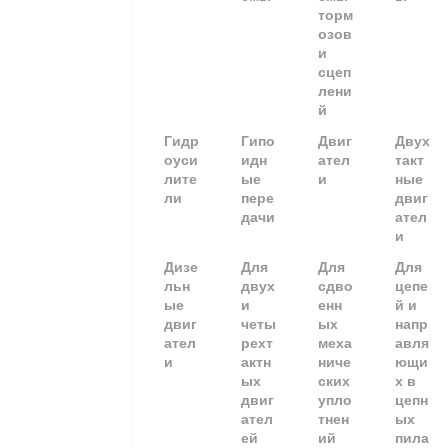
торм
озов
и
сцеп
лени
й
Гидр
Гипо
Двиг
Двух
оуси
идн
ател
такт
лите
ые
и
ные
ли
пере
двиг
дачи
ател
и
Дизе
Для
Для
Для
льн
двух
сдво
цепе
ые
и
енн
й и
двиг
четы
ых
напр
ател
рехт
меха
авля
и
актн
ниче
ющи
ых
ских
х в
двиг
упло
цепн
ател
тнен
ых
ей
ий
пила