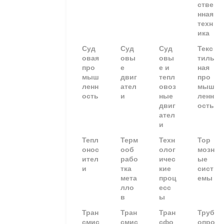
стве
нная
техн
ика
Суд
Суд
Суд
Текс
овая
овы
овы
тиль
про
е
е и
ная
мыш
двиг
тепл
про
ленн
ател
овоз
мыш
ость
и
ные
ленн
двиг
ость
ател
и
Тепл
Терм
Техн
Тор
онос
ооб
олог
мозн
ител
рабо
ичес
ые
и
тка
кие
сист
мета
проц
емы
лло
есс
в
ы
Тран
Тран
Тран
Труб
смис
смис
сфо
опро