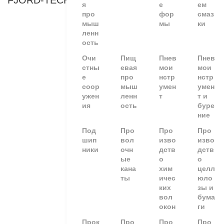
FJORD-TECHNOLOGY
я
е
ем
про
фор
смаз
мыш
мы
ки
ленн
ость
Очи
Пищ
Пнев
Пнев
стны
евая
мои
мои
е
про
нстр
нстр
соор
мыш
умен
умен
ужен
ленн
т
т и
ия
ость
буре
ние
Под
Про
Про
Про
шип
вол
изво
изво
ники
очн
дств
дств
ые
о
о
кана
хим
целл
ты
ичес
юло
ких
зы и
вол
бума
окон
ги
Прок
Про
Про
Про