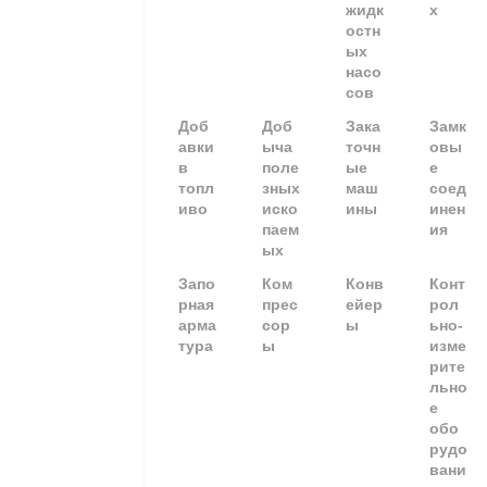
жидк
х
остн
ых
насо
сов
Доб
Доб
Зака
Замк
авки
ыча
точн
овы
в
поле
ые
е
топл
зных
маш
соед
иво
иско
ины
инен
паем
ия
ых
Запо
Ком
Конв
Конт
рная
прес
ейер
рол
арма
сор
ы
ьно-
тура
ы
изме
рите
льно
е
обо
рудо
вани