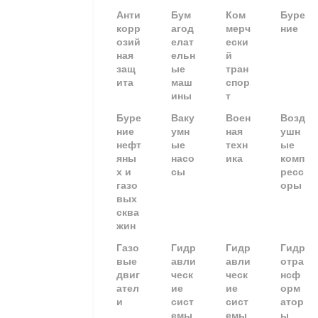
Анти
Бум
Ком
Буре
корр
агод
мерч
ние
озий
елат
ески
ная
ельн
й
защ
ые
тран
ита
маш
спор
ины
т
Буре
Ваку
Воен
Возд
ние
умн
ная
ушн
нефт
ые
техн
ые
яны
насо
ика
комп
х и
сы
ресс
газо
оры
вых
сква
жин
Газо
Гидр
Гидр
Гидр
вые
авли
авли
отра
двиг
ческ
ческ
нсф
ател
ие
ие
орм
и
сист
сист
атор
емы
емы
ы