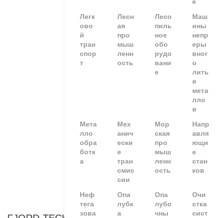
е
Легк
Лесн
Лесо
Маш
ово
ая
пиль
ины
й
про
ное
непр
тран
мыш
обо
еры
спор
ленн
рудо
вног
т
ость
вани
о
е
лить
я
мета
лло
в
Мета
Мех
Мор
Напр
лло
анич
ская
авля
обра
ески
про
ющи
ботк
е
мыш
е
а
тран
ленн
стан
смис
ость
ков
сии
Неф
Опа
Опа
Очи
тега
лубк
лубо
стка
зова
а
чны
сист