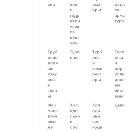
сии
сия
рмат
водн
и
оры
ая
гидр
арма
авли
тура
ческ
ие
сист
емы
Труб
Турб
Турб
Турб
опро
ины
ины
ины
водн
и
и
ые
комп
цирк
кону
ресс
уляц
сны
оры
ионн
е
ые
кран
сист
ы
емы
Фар
Хол
Хол
Цепи
маце
оди
оди
втич
льно
льн
еска
е
ые
я и
обо
комп