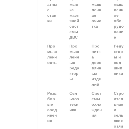
атны
мыв
мыш
мыш
е
ка
ленн
ленн
стан
масл
ая
ое
ки
яной
очис
обо
сист
тка
рудо
емы
вани
ДВС
е
Про
Про
Про
Реду
мыш
мыш
питк
ктор
ленн
ленн
а
ы и
ость
ые
дере
под
реду
вянн
шип
ктор
ых
ники
ы
изде
лий
Резь
Сел
Сист
Стро
бов
ьхоз
емы
ител
ые
техн
охла
ьная
соед
ика
жден
и
инен
ия
сель
ия
скох
озяй