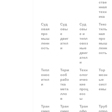
стве
нная
техн
ика
Суд
Суд
Суд
Текс
овая
овы
овы
тиль
про
е
е и
ная
мыш
двиг
тепл
про
ленн
ател
овоз
мыш
ость
и
ные
ленн
двиг
ость
ател
и
Тепл
Терм
Техн
Тор
онос
ооб
олог
мозн
ител
рабо
ичес
ые
и
тка
кие
сист
мета
проц
емы
лло
есс
в
ы
Тран
Тран
Тран
Труб
смис
смис
сфо
опро