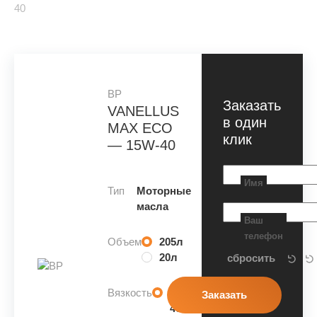
40
BP
Заказать
VANELLUS
в один
MAX ECO
клик
— 15W-40
Имя
Тип
Моторные
масла
Ваш
телефон
Объем
205л
20л
Вязкость
15W-
40