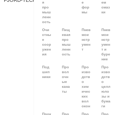
FJORD-TECHNOLOGY
я
е
ем
про
фор
смаз
мыш
мы
ки
ленн
ость
Очи
Пищ
Пнев
Пнев
стны
евая
мои
мои
е
про
нстр
нстр
соор
мыш
умен
умен
ужен
ленн
т
т и
ия
ость
буре
ние
Под
Про
Про
Про
шип
вол
изво
изво
ники
очн
дств
дств
ые
о
о
кана
хим
целл
ты
ичес
юло
ких
зы и
вол
бума
окон
ги
Прок
Про
Про
Про