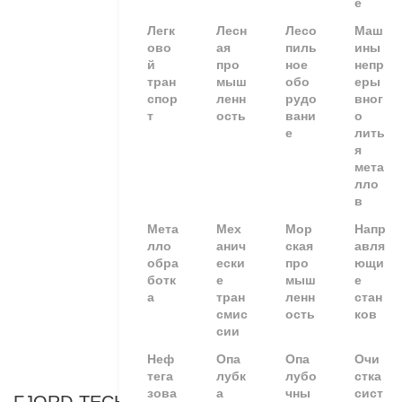
е
Легк
Лесн
Лесо
Маш
ово
ая
пиль
ины
й
про
ное
непр
тран
мыш
обо
еры
спор
ленн
рудо
вног
т
ость
вани
о
е
лить
я
мета
лло
в
Мета
Мех
Мор
Напр
лло
анич
ская
авля
обра
ески
про
ющи
ботк
е
мыш
е
а
тран
ленн
стан
смис
ость
ков
сии
Неф
Опа
Опа
Очи
тега
лубк
лубо
стка
зова
а
чны
сист