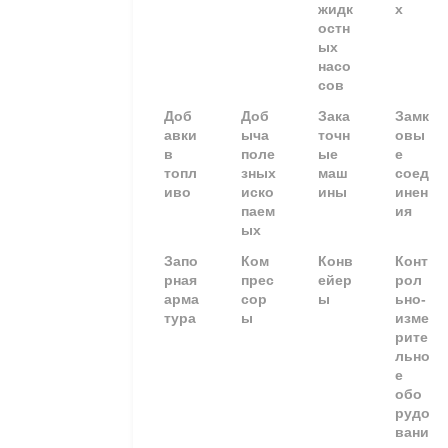
жидк
х
остн
ых
насо
сов
Доб
Доб
Зака
Замк
авки
ыча
точн
овы
в
поле
ые
е
топл
зных
маш
соед
иво
иско
ины
инен
паем
ия
ых
Запо
Ком
Конв
Конт
рная
прес
ейер
рол
арма
сор
ы
ьно-
тура
ы
изме
рите
льно
е
обо
рудо
вани