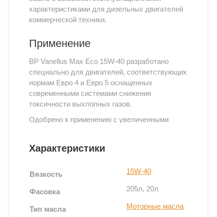
характеристиками для дизельных двигателей
коммерческой техники.
Применение
BP Vanellus Max Eco 15W-40 разработано
специально для двигателей, соответствующих
нормам Евро 4 и Евро 5 оснащенных
современными системами снижения
токсичности выхлопных газов.
Одобрено к применению с увеличенными
интервалами замены европейскими
производителями двигателей, включая
Характеристики
Mercedes-Benz, MAN и Volvo.
BP Vanellus Max Eco 10W-40 разработано
15W-40
Вязкость
специально для двигателей, соответствующих
нормам Евро 4, Евро 5 и Евро 6, оснащенных
205л, 20л
Фасовка
современными системами снижения
Моторные масла
Тип масла
токсичности выхлопных газов.