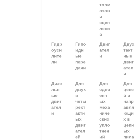
торм
озов
и
сцеп
лени
й
Гидр
Гипо
Двиг
Двух
оуси
идн
ател
такт
лите
ые
и
ные
ли
пере
двиг
дачи
ател
и
Дизе
Для
Для
Для
льн
двух
сдво
цепе
ые
и
енн
й и
двиг
четы
ых
напр
ател
рехт
меха
авля
и
актн
ниче
ющи
ых
ских
х в
двиг
упло
цепн
ател
тнен
ых
ей
ий
пила