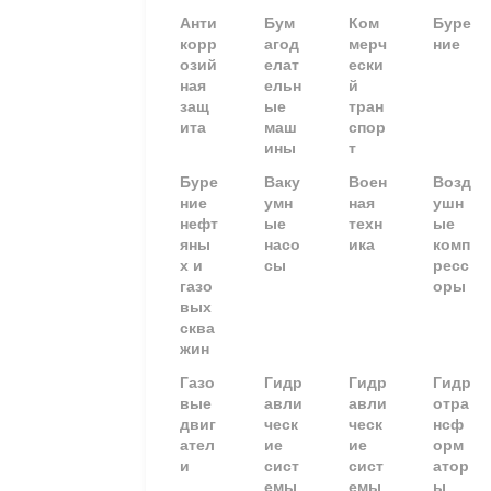
Анти
Бум
Ком
Буре
корр
агод
мерч
ние
озий
елат
ески
ная
ельн
й
защ
ые
тран
ита
маш
спор
ины
т
Буре
Ваку
Воен
Возд
ние
умн
ная
ушн
нефт
ые
техн
ые
яны
насо
ика
комп
х и
сы
ресс
газо
оры
вых
сква
жин
Газо
Гидр
Гидр
Гидр
вые
авли
авли
отра
двиг
ческ
ческ
нсф
ател
ие
ие
орм
и
сист
сист
атор
емы
емы
ы