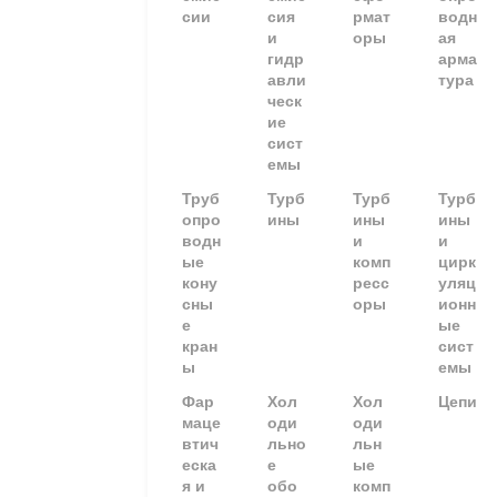
сии
сия
рмат
водн
и
оры
ая
гидр
арма
авли
тура
ческ
ие
сист
емы
Труб
Турб
Турб
Турб
опро
ины
ины
ины
водн
и
и
ые
комп
цирк
кону
ресс
уляц
сны
оры
ионн
е
ые
кран
сист
ы
емы
Фар
Хол
Хол
Цепи
маце
оди
оди
втич
льно
льн
еска
е
ые
я и
обо
комп