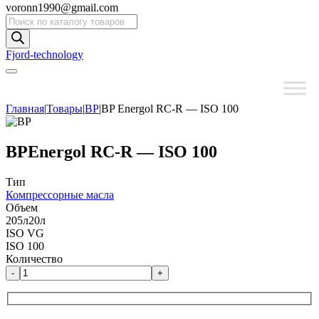
voronn1990@gmail.com
Поиск
товаров
Fjord-technology
Главная
|
Товары
|
BP
|
BP Energol RC-R — ISO 100
BP
Energol RC-R — ISO 100
Тип
Компрессорные масла
Объем
205л
20л
ISO VG
ISO 100
Количество
-
+