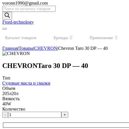
voronn1990@gmail.com
Поиск
товаров
Fjord-technology
Каталог товаров
Бренды
Применение
Главная
|
Товары
|
CHEVRON
|
Chevron Taro 30 DP — 40
CHEVRON
Taro 30 DP — 40
Тип
Судовые масла и смазки
Объем
205л
20л
Вязкость
40W
Количество
-
+