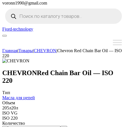
voronn1990@gmail.com
Поиск
товаров
Fjord-technology
Главная
|
Товары
|
CHEVRON
|
Chevron Red Chain Bar Oil — ISO
220
CHEVRON
Red Chain Bar Oil — ISO
220
Тип
Масла для цепей
Объем
205л
20л
ISO VG
ISO 220
Количество