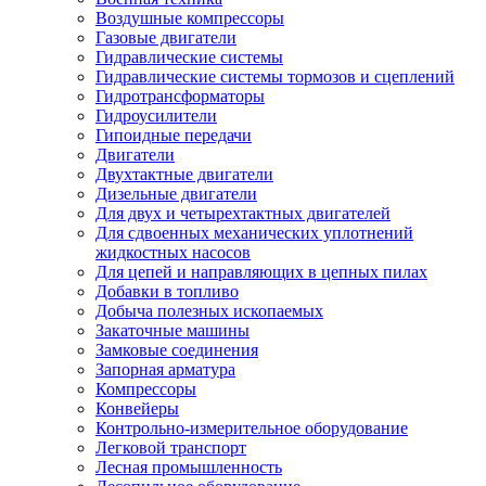
Воздушные компрессоры
Газовые двигатели
Гидравлические системы
Гидравлические системы тормозов и сцеплений
Гидротрансформаторы
Гидроусилители
Гипоидные передачи
Двигатели
Двухтактные двигатели
Дизельные двигатели
Для двух и четырехтактных двигателей
Для сдвоенных механических уплотнений
жидкостных насосов
Для цепей и направляющих в цепных пилах
Добавки в топливо
Добыча полезных ископаемых
Закаточные машины
Замковые соединения
Запорная арматура
Компрессоры
Конвейеры
Контрольно-измерительное оборудование
Легковой транспорт
Лесная промышленность