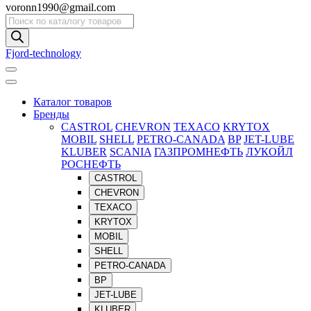
voronn1990@gmail.com
Поиск
товаров
Fjord-technology
Каталог товаров
Бренды
CASTROL
CHEVRON
TEXACO
KRYTOX
MOBIL
SHELL
PETRO-CANADA
BP
JET-LUBE
KLUBER
SCANIA
ГАЗПРОМНЕФТЬ
ЛУКОЙЛ
РОСНЕФТЬ
CASTROL
CHEVRON
TEXACO
KRYTOX
MOBIL
SHELL
PETRO-CANADA
BP
JET-LUBE
KLUBER