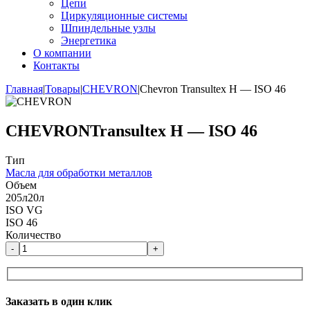
Цепи
Циркуляционные системы
Шпиндельные узлы
Энергетика
О компании
Контакты
Главная
|
Товары
|
CHEVRON
|
Chevron Transultex H — ISO 46
CHEVRON
Transultex H — ISO 46
Тип
Масла для обработки металлов
Объем
205л
20л
ISO VG
ISO 46
Количество
-
+
Заказать в один клик