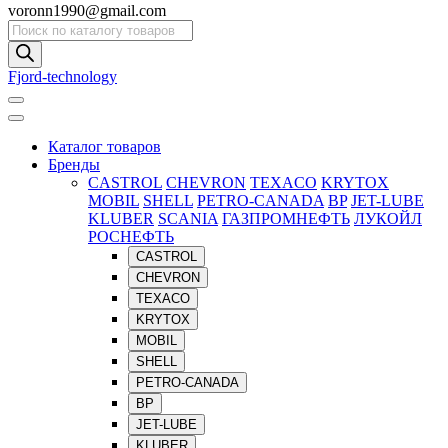
voronn1990@gmail.com
Поиск
товаров
Fjord-technology
Каталог товаров
Бренды
CASTROL
CHEVRON
TEXACO
KRYTOX
MOBIL
SHELL
PETRO-CANADA
BP
JET-LUBE
KLUBER
SCANIA
ГАЗПРОМНЕФТЬ
ЛУКОЙЛ
РОСНЕФТЬ
CASTROL
CHEVRON
TEXACO
KRYTOX
MOBIL
SHELL
PETRO-CANADA
BP
JET-LUBE
KLUBER