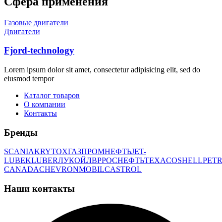
Сфера применения
Газовые двигатели
Двигатели
Fjord-technology
Lorem ipsum dolor sit amet, consectetur adipisicing elit, sed do
eiusmod tempor
Каталог товаров
О компании
Контакты
Бренды
SCANIA
KRYTOX
ГАЗПРОМНЕФТЬ
JET-
LUBE
KLUBER
ЛУКОЙЛ
BP
РОСНЕФТЬ
TEXACO
SHELL
PETR
CANADA
CHEVRON
MOBIL
CASTROL
Наши контакты