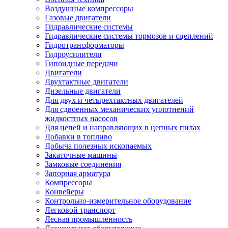
Воздушные компрессоры
Газовые двигатели
Гидравлические системы
Гидравлические системы тормозов и сцеплений
Гидротрансформаторы
Гидроусилители
Гипоидные передачи
Двигатели
Двухтактные двигатели
Дизельные двигатели
Для двух и четырехтактных двигателей
Для сдвоенных механических уплотнений
жидкостных насосов
Для цепей и направляющих в цепных пилах
Добавки в топливо
Добыча полезных ископаемых
Закаточные машины
Замковые соединения
Запорная арматура
Компрессоры
Конвейеры
Контрольно-измерительное оборудование
Легковой транспорт
Лесная промышленность