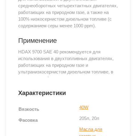
среднеоборотных четырехтактных двигателях,
работающих на природном газе, а также на
100% низкосернистом дизельном топливе (с
содержанием серы менее 1000 ppm).
Применение
HDAX 9700 SAE 40 рекомендуется для
использования в двухтопливных двигателях,
работающих на природном газе и
ультранизкосернистом дизельном топливе, в
следующих областях:
Морские суда (прибрежные и внутренние
Характеристики
воды).
Железнодорожный транспорт.
40W
Вязкость
Электростанции. Масло подходит для
205л, 20л
Фасовка
высокопроизводительных двигателей, которые
могут быть турбонаддувными и оснащены
Масла для
системами каталитической очистки
газовых