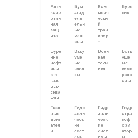
Анти
Бум
Ком
Буре
корр
агод
мерч
ние
озий
елат
ески
ная
ельн
й
защ
ые
тран
ита
маш
спор
ины
т
Буре
Ваку
Воен
Возд
ние
умн
ная
ушн
нефт
ые
техн
ые
яны
насо
ика
комп
х и
сы
ресс
газо
оры
вых
сква
жин
Газо
Гидр
Гидр
Гидр
вые
авли
авли
отра
двиг
ческ
ческ
нсф
ател
ие
ие
орм
и
сист
сист
атор
емы
емы
ы