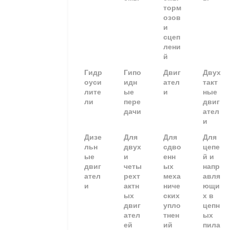
торм
озов
и
сцеп
лени
й
Гидр
Гипо
Двиг
Двух
оуси
идн
ател
такт
лите
ые
и
ные
ли
пере
двиг
дачи
ател
и
Дизе
Для
Для
Для
льн
двух
сдво
цепе
ые
и
енн
й и
двиг
четы
ых
напр
ател
рехт
меха
авля
и
актн
ниче
ющи
ых
ских
х в
двиг
упло
цепн
ател
тнен
ых
ей
ий
пила