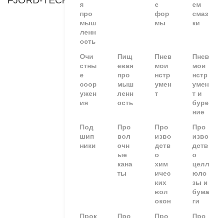
FJORD-TECHNOLOGY
я
е
ем
про
фор
смаз
мыш
мы
ки
ленн
ость
Очи
Пищ
Пнев
Пнев
стны
евая
мои
мои
е
про
нстр
нстр
соор
мыш
умен
умен
ужен
ленн
т
т и
ия
ость
буре
ние
Под
Про
Про
Про
шип
вол
изво
изво
ники
очн
дств
дств
ые
о
о
кана
хим
целл
ты
ичес
юло
ких
зы и
вол
бума
окон
ги
Прок
Про
Про
Про