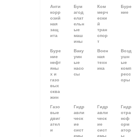
Анти
Бум
Ком
Буре
корр
агод
мерч
ние
озий
елат
ески
ная
ельн
й
защ
ые
тран
ита
маш
спор
ины
т
Буре
Ваку
Воен
Возд
ние
умн
ная
ушн
нефт
ые
техн
ые
яны
насо
ика
комп
х и
сы
ресс
газо
оры
вых
сква
жин
Газо
Гидр
Гидр
Гидр
вые
авли
авли
отра
двиг
ческ
ческ
нсф
ател
ие
ие
орм
и
сист
сист
атор
емы
емы
ы