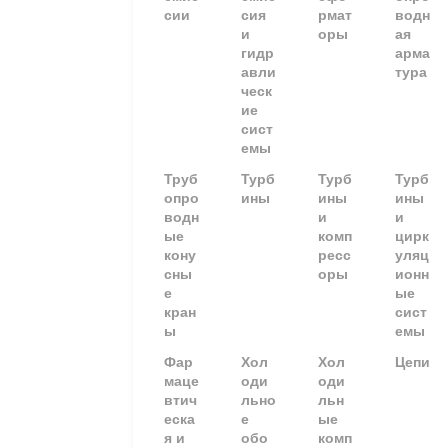
сии
сия
рмат
водн
и
оры
ая
гидр
арма
авли
тура
ческ
ие
сист
емы
Труб
Турб
Турб
Турб
опро
ины
ины
ины
водн
и
и
ые
комп
цирк
кону
ресс
уляц
сны
оры
ионн
е
ые
кран
сист
ы
емы
Фар
Хол
Хол
Цепи
маце
оди
оди
втич
льно
льн
еска
е
ые
я и
обо
комп