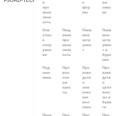
FJORD-TECHNOLOGY
я
е
ем
про
фор
смаз
мыш
мы
ки
ленн
ость
Очи
Пищ
Пнев
Пнев
стны
евая
мои
мои
е
про
нстр
нстр
соор
мыш
умен
умен
ужен
ленн
т
т и
ия
ость
буре
ние
Под
Про
Про
Про
шип
вол
изво
изво
ники
очн
дств
дств
ые
о
о
кана
хим
целл
ты
ичес
юло
ких
зы и
вол
бума
окон
ги
Прок
Про
Про
Про