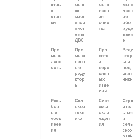
атны
мыв
мыш
мыш
е
ка
ленн
ленн
стан
масл
ая
ое
ки
яной
очис
обо
сист
тка
рудо
емы
вани
ДВС
е
Про
Про
Про
Реду
мыш
мыш
питк
ктор
ленн
ленн
а
ы и
ость
ые
дере
под
реду
вянн
шип
ктор
ых
ники
ы
изде
лий
Резь
Сел
Сист
Стро
бов
ьхоз
емы
ител
ые
техн
охла
ьная
соед
ика
жден
и
инен
ия
сель
ия
скох
озяй