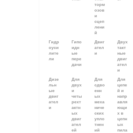
торм
озов
и
сцеп
лени
й
Гидр
Гипо
Двиг
Двух
оуси
идн
ател
такт
лите
ые
и
ные
ли
пере
двиг
дачи
ател
и
Дизе
Для
Для
Для
льн
двух
сдво
цепе
ые
и
енн
й и
двиг
четы
ых
напр
ател
рехт
меха
авля
и
актн
ниче
ющи
ых
ских
х в
двиг
упло
цепн
ател
тнен
ых
ей
ий
пила