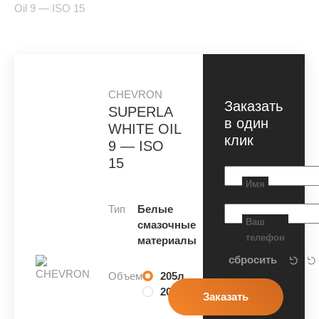
Oil 9 — ISO 15
CHEVRON
Заказать
SUPERLA
в один
WHITE OIL
клик
9 — ISO
15
Имя
Тип
Белые
Ваш
смазочные
телефон
материалы
Объем
205л
20л