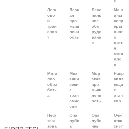
е
Легк
Лесн
Лесо
Маш
ово
ая
пиль
ины
й
про
ное
непр
тран
мыш
обо
еры
спор
ленн
рудо
вног
т
ость
вани
о
е
лить
я
мета
лло
в
Мета
Мех
Мор
Напр
лло
анич
ская
авля
обра
ески
про
ющи
ботк
е
мыш
е
а
тран
ленн
стан
смис
ость
ков
сии
Неф
Опа
Опа
Очи
тега
лубк
лубо
стка
зова
а
чны
сист