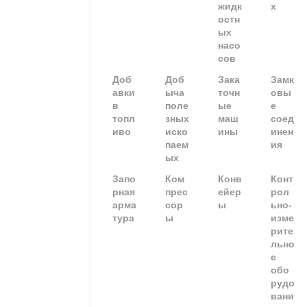
жидк
х
остн
ых
насо
сов
Доб
Доб
Зака
Замк
авки
ыча
точн
овы
в
поле
ые
е
топл
зных
маш
соед
иво
иско
ины
инен
паем
ия
ых
Запо
Ком
Конв
Конт
рная
прес
ейер
рол
арма
сор
ы
ьно-
тура
ы
изме
рите
льно
е
обо
рудо
вани