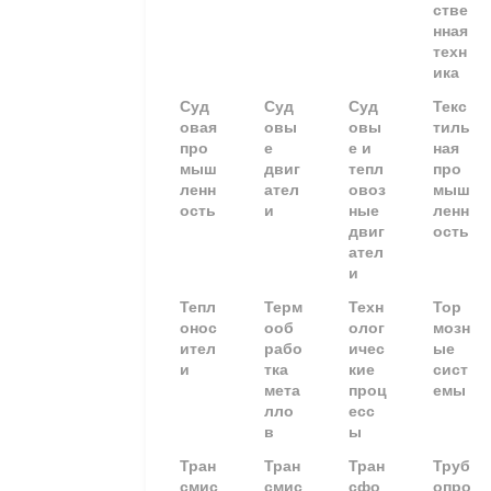
стве
нная
техн
ика
Суд
Суд
Суд
Текс
овая
овы
овы
тиль
про
е
е и
ная
мыш
двиг
тепл
про
ленн
ател
овоз
мыш
ость
и
ные
ленн
двиг
ость
ател
и
Тепл
Терм
Техн
Тор
онос
ооб
олог
мозн
ител
рабо
ичес
ые
и
тка
кие
сист
мета
проц
емы
лло
есс
в
ы
Тран
Тран
Тран
Труб
смис
смис
сфо
опро