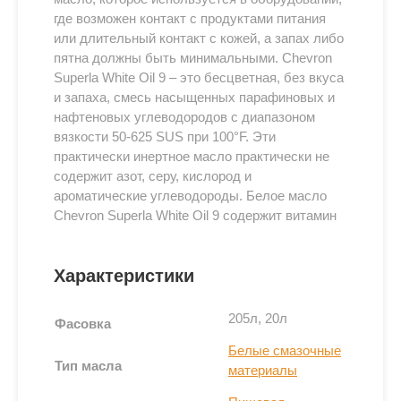
где возможен контакт с продуктами питания
или длительный контакт с кожей, а запах либо
пятна должны быть минимальными. Chevron
Superla White Oil 9 – это бесцветная, без вкуса
и запаха, смесь насыщенных парафиновых и
нафтеновых углеводородов с диапазоном
вязкости 50-625 SUS при 100°F. Эти
практически инертное масло практически не
содержит азот, серу, кислород и
ароматические углеводороды. Белое масло
Chevron Superla White Oil 9 содержит витамин
Е, естественный антиоксидант для защиты
пищевой продукции на период
Характеристики
транспортировки и хранения. Данное масло
чистое, светлое и не содержит твердых
веществ и воды.
205л, 20л
Фасовка
Белые смазочные
Применение
Тип масла
материалы
Белое масло Chevron Superla White Oil 9