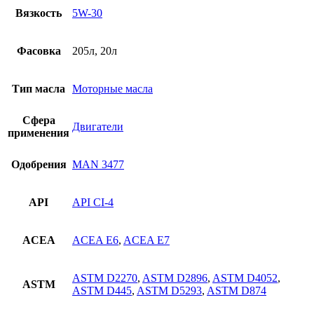
Вязкость
5W-30
Фасовка
205л, 20л
Тип масла
Моторные масла
Сфера
Двигатели
применения
Одобрения
MAN 3477
API
API CI-4
ACEA
ACEA E6
,
ACEA E7
ASTM D2270
,
ASTM D2896
,
ASTM D4052
,
ASTM
ASTM D445
,
ASTM D5293
,
ASTM D874