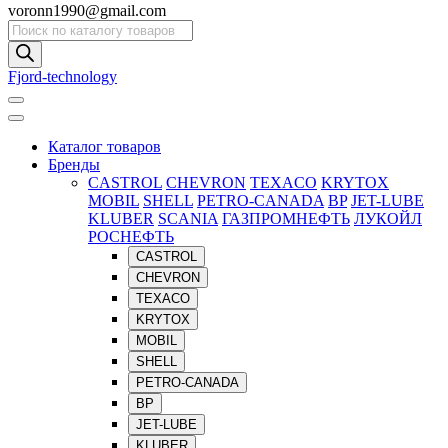
voronn1990@gmail.com
Поиск
товаров
Fjord-technology
Каталог товаров
Бренды
CASTROL
CHEVRON
TEXACO
KRYTOX
MOBIL
SHELL
PETRO-CANADA
BP
JET-LUBE
KLUBER
SCANIA
ГАЗПРОМНЕФТЬ
ЛУКОЙЛ
РОСНЕФТЬ
CASTROL
CHEVRON
TEXACO
KRYTOX
MOBIL
SHELL
PETRO-CANADA
BP
JET-LUBE
KLUBER