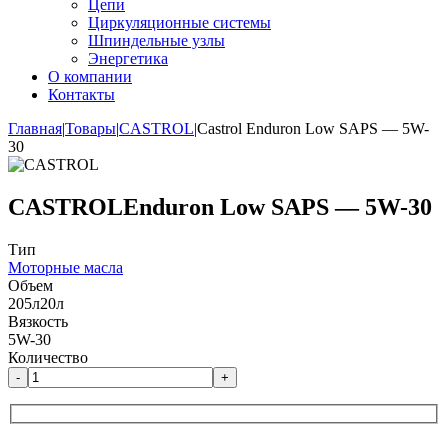
Цепи
Циркуляционные системы
Шпиндельные узлы
Энергетика
О компании
Контакты
Главная
|
Товары
|
CASTROL
|
Castrol Enduron Low SAPS — 5W-
30
CASTROL
Enduron Low SAPS — 5W-30
Тип
Моторные масла
Объем
205л
20л
Вязкость
5W-30
Количество
-
+