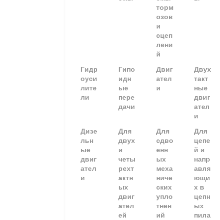
торм
озов
и
сцеп
лени
й
Гидр
Гипо
Двиг
Двух
оуси
идн
ател
такт
лите
ые
и
ные
ли
пере
двиг
дачи
ател
и
Дизе
Для
Для
Для
льн
двух
сдво
цепе
ые
и
енн
й и
двиг
четы
ых
напр
ател
рехт
меха
авля
и
актн
ниче
ющи
ых
ских
х в
двиг
упло
цепн
ател
тнен
ых
ей
ий
пила