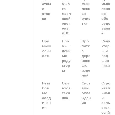
атны
мыв
мыш
мыш
е
ка
ленн
ленн
стан
масл
ая
ое
ки
яной
очис
обо
сист
тка
рудо
емы
вани
ДВС
е
Про
Про
Про
Реду
мыш
мыш
питк
ктор
ленн
ленн
а
ы и
ость
ые
дере
под
реду
вянн
шип
ктор
ых
ники
ы
изде
лий
Резь
Сел
Сист
Стро
бов
ьхоз
емы
ител
ые
техн
охла
ьная
соед
ика
жден
и
инен
ия
сель
ия
скох
озяй