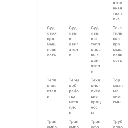
стве
нная
техн
ика
Суд
Суд
Суд
Текс
овая
овы
овы
тиль
про
е
е и
ная
мыш
двиг
тепл
про
ленн
ател
овоз
мыш
ость
и
ные
ленн
двиг
ость
ател
и
Тепл
Терм
Техн
Тор
онос
ооб
олог
мозн
ител
рабо
ичес
ые
и
тка
кие
сист
мета
проц
емы
лло
есс
в
ы
Тран
Тран
Тран
Труб
смис
смис
сфо
опро