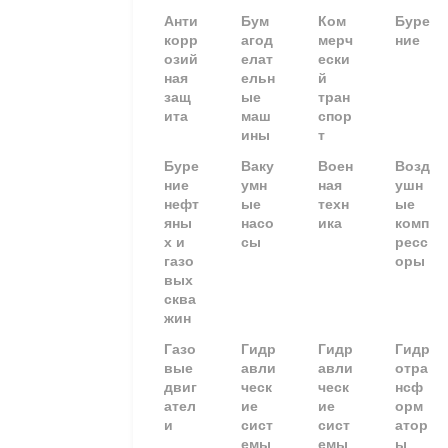
Анти
Бум
Ком
Буре
корр
агод
мерч
ние
озий
елат
ески
ная
ельн
й
защ
ые
тран
ита
маш
спор
ины
т
Буре
Ваку
Воен
Возд
ние
умн
ная
ушн
нефт
ые
техн
ые
яны
насо
ика
комп
х и
сы
ресс
газо
оры
вых
сква
жин
Газо
Гидр
Гидр
Гидр
вые
авли
авли
отра
двиг
ческ
ческ
нсф
ател
ие
ие
орм
и
сист
сист
атор
емы
емы
ы