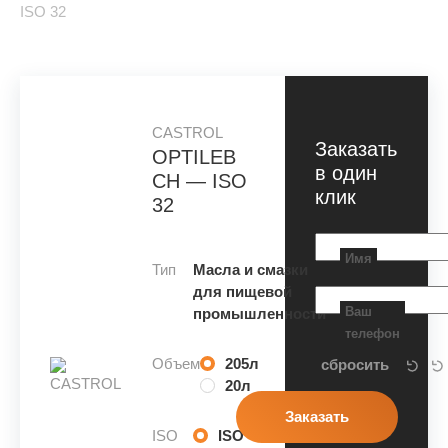
ISO 32
CASTROL
Заказать
OPTILEB
в один
CH — ISO
клик
32
Имя
Тип
Масла и смазки
для пищевой
Ваш
промышленности
телефон
Объем
205л
20л
ISO
ISO