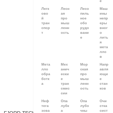
е
Легк
Лесн
Лесо
Маш
ово
ая
пиль
ины
й
про
ное
непр
тран
мыш
обо
еры
спор
ленн
рудо
вног
т
ость
вани
о
е
лить
я
мета
лло
в
Мета
Мех
Мор
Напр
лло
анич
ская
авля
обра
ески
про
ющи
ботк
е
мыш
е
а
тран
ленн
стан
смис
ость
ков
сии
Неф
Опа
Опа
Очи
тега
лубк
лубо
стка
зова
а
чны
сист