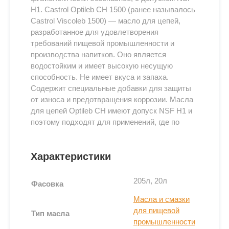
H1. Castrol Optileb CH 1500 (ранее называлось
Castrol Viscoleb 1500) — масло для цепей,
разработанное для удовлетворения
требований пищевой промышленности и
производства напитков. Оно является
водостойким и имеет высокую несущую
способность. Не имеет вкуса и запаха.
Содержит специальные добавки для защиты
от износа и предотвращения коррозии. Масла
для цепей Optileb CH имеют допуск NSF H1 и
поэтому подходят для применений, где по
техническим причинам возможно прямое
воздействие смазанных частей оборудования
Характеристики
с пищевыми продуктами.
Применение
205л, 20л
Фасовка
Масла и смазки
Для особых требований пищевой и вкусовой
для пищевой
промышленности, где может быть прямое
Тип масла
промышленности
воздействие смазанных частей на пищевой