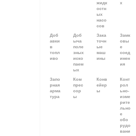
жидк
х
остн
ых
насо
сов
Доб
Доб
Зака
Замк
авки
ыча
точн
овы
в
поле
ые
е
топл
зных
маш
соед
иво
иско
ины
инен
паем
ия
ых
Запо
Ком
Конв
Конт
рная
прес
ейер
рол
арма
сор
ы
ьно-
тура
ы
изме
рите
льно
е
обо
рудо
вани