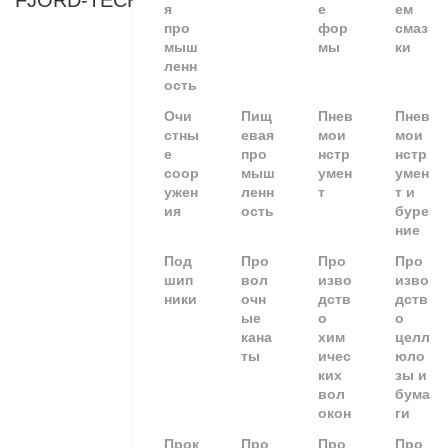
FJORD-TECHNOLOGY
я
е
ем
про
фор
смаз
мыш
мы
ки
ленн
ость
Очи
Пищ
Пнев
Пнев
стны
евая
мои
мои
е
про
нстр
нстр
соор
мыш
умен
умен
ужен
ленн
т
т и
ия
ость
буре
ние
Под
Про
Про
Про
шип
вол
изво
изво
ники
очн
дств
дств
ые
о
о
кана
хим
целл
ты
ичес
юло
ких
зы и
вол
бума
окон
ги
Прок
Про
Про
Про