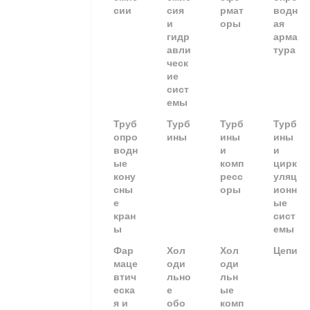
сии
сия
рмат
водн
и
оры
ая
гидр
арма
авли
тура
ческ
ие
сист
емы
Труб
Турб
Турб
Турб
опро
ины
ины
ины
водн
и
и
ые
комп
цирк
кону
ресс
уляц
сны
оры
ионн
е
ые
кран
сист
ы
емы
Фар
Хол
Хол
Цепи
маце
оди
оди
втич
льно
льн
еска
е
ые
я и
обо
комп