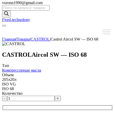
voronn1990@gmail.com
Поиск
товаров
Fjord-technology
Главная
|
Товары
|
CASTROL
|
Castrol Aircol SW — ISO 68
CASTROL
Aircol SW — ISO 68
Тип
Компрессорные масла
Объем
205л
20л
ISO VG
ISO 68
Количество
-
+