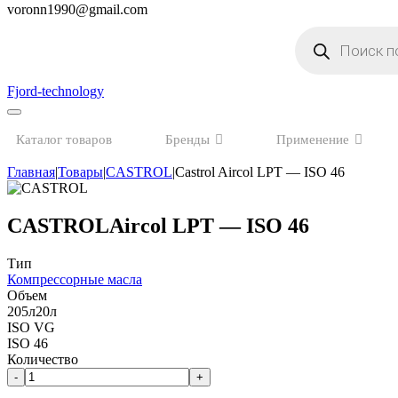
voronn1990@gmail.com
Поиск
товаров
Fjord-technology
Каталог товаров
Бренды
Применение
Главная
|
Товары
|
CASTROL
|
Castrol Aircol LPT — ISO 46
CASTROL
Aircol LPT — ISO 46
Тип
Компрессорные масла
Объем
205л
20л
ISO VG
ISO 46
Количество
-
+