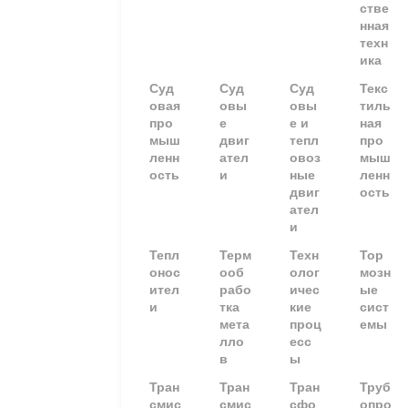
стве
нная
техн
ика
Суд
Суд
Суд
Текс
овая
овы
овы
тиль
про
е
е и
ная
мыш
двиг
тепл
про
ленн
ател
овоз
мыш
ость
и
ные
ленн
двиг
ость
ател
и
Тепл
Терм
Техн
Тор
онос
ооб
олог
мозн
ител
рабо
ичес
ые
и
тка
кие
сист
мета
проц
емы
лло
есс
в
ы
Тран
Тран
Тран
Труб
смис
смис
сфо
опро