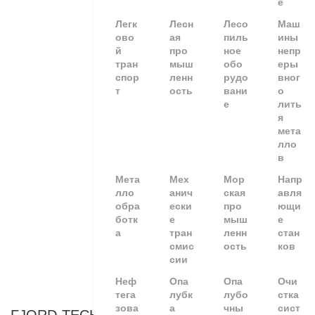
е
Легк
Лесн
Лесо
Маш
ово
ая
пиль
ины
й
про
ное
непр
тран
мыш
обо
еры
спор
ленн
рудо
вног
т
ость
вани
о
е
лить
я
мета
лло
в
Мета
Мех
Мор
Напр
лло
анич
ская
авля
обра
ески
про
ющи
ботк
е
мыш
е
а
тран
ленн
стан
смис
ость
ков
сии
Неф
Опа
Опа
Очи
тега
лубк
лубо
стка
зова
а
чны
сист