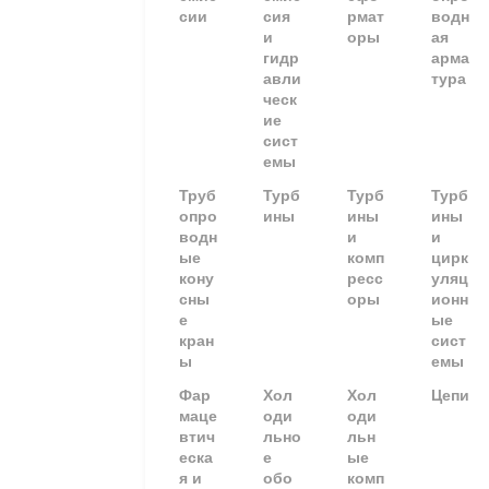
сии
сия
рмат
водн
и
оры
ая
гидр
арма
авли
тура
ческ
ие
сист
емы
Труб
Турб
Турб
Турб
опро
ины
ины
ины
водн
и
и
ые
комп
цирк
кону
ресс
уляц
сны
оры
ионн
е
ые
кран
сист
ы
емы
Фар
Хол
Хол
Цепи
маце
оди
оди
втич
льно
льн
еска
е
ые
я и
обо
комп