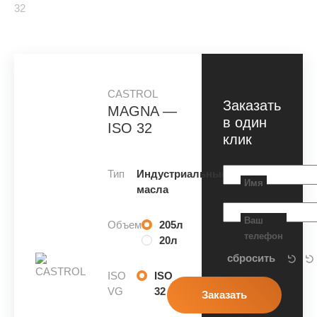
32
CASTROL
Заказать
MAGNA —
в один
ISO 32
клик
Тип
Индустриальные
Имя
масла
Ваш
Объем
205л
телефон
20л
ISO
ISO
VG
32