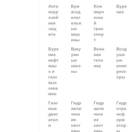
Анти
Бум
Ком
Буре
корр
агод
мерч
ние
озий
елат
ески
ная
ельн
й
защ
ые
тран
ита
маш
спор
ины
т
Буре
Ваку
Воен
Возд
ние
умн
ная
ушн
нефт
ые
техн
ые
яны
насо
ика
комп
х и
сы
ресс
газо
оры
вых
сква
жин
Газо
Гидр
Гидр
Гидр
вые
авли
авли
отра
двиг
ческ
ческ
нсф
ател
ие
ие
орм
и
сист
сист
атор
емы
емы
ы