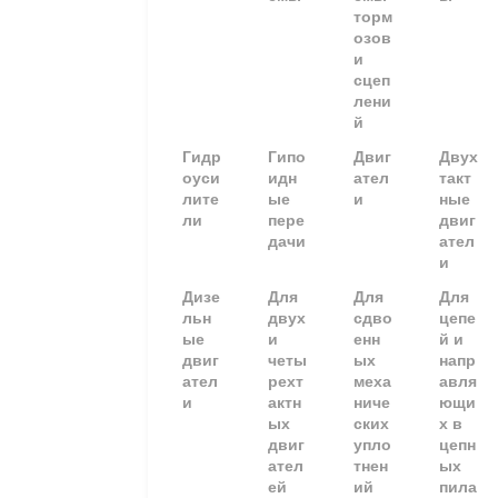
торм
озов
и
сцеп
лени
й
Гидр
Гипо
Двиг
Двух
оуси
идн
ател
такт
лите
ые
и
ные
ли
пере
двиг
дачи
ател
и
Дизе
Для
Для
Для
льн
двух
сдво
цепе
ые
и
енн
й и
двиг
четы
ых
напр
ател
рехт
меха
авля
и
актн
ниче
ющи
ых
ских
х в
двиг
упло
цепн
ател
тнен
ых
ей
ий
пила