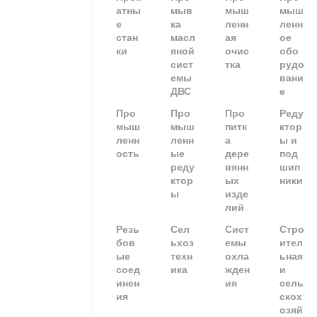
атны
мыв
мыш
мыш
е
ка
ленн
ленн
стан
масл
ая
ое
ки
яной
очис
обо
сист
тка
рудо
емы
вани
ДВС
е
Про
Про
Про
Реду
мыш
мыш
питк
ктор
ленн
ленн
а
ы и
ость
ые
дере
под
реду
вянн
шип
ктор
ых
ники
ы
изде
лий
Резь
Сел
Сист
Стро
бов
ьхоз
емы
ител
ые
техн
охла
ьная
соед
ика
жден
и
инен
ия
сель
ия
скох
озяй