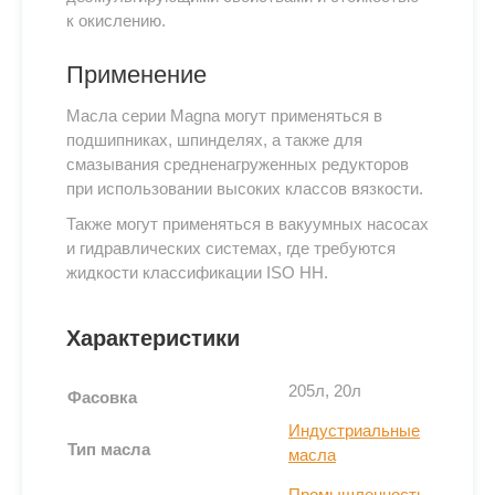
к окислению.
Применение
Масла серии Magna могут применяться в
подшипниках, шпинделях, а также для
смазывания средненагруженных редукторов
при использовании высоких классов вязкости.
Также могут применяться в вакуумных насосах
и гидравлических системах, где требуются
жидкости классификации ISO HH.
Выпускаются в диапазоне вязкостей от 320
сСт для смазывания зубчатых передач до 2
Характеристики
сСт для использования в высокоскоростных
шпинделях высокого класса точности.
205л, 20л
Фасовка
Полностью совместимы с материалами
Индустриальные
уплотнений, такими как: нитрил, силикон и
Тип масла
масла
фторированные полимеры.
Промышленность