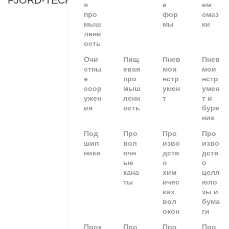
FJORD-TECHNOLOGY
я
е
ем
про
фор
смаз
мыш
мы
ки
ленн
ость
Очи
Пищ
Пнев
Пнев
стны
евая
мои
мои
е
про
нстр
нстр
соор
мыш
умен
умен
ужен
ленн
т
т и
ия
ость
буре
ние
Под
Про
Про
Про
шип
вол
изво
изво
ники
очн
дств
дств
ые
о
о
кана
хим
целл
ты
ичес
юло
ких
зы и
вол
бума
окон
ги
Прок
Про
Про
Про