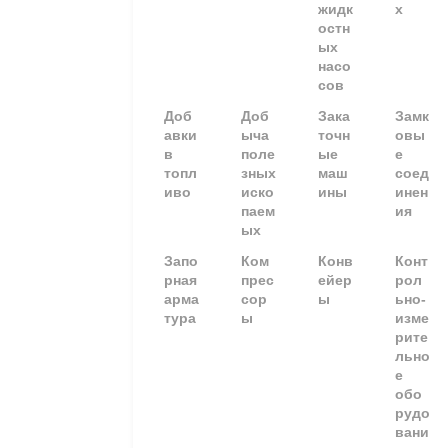
жидк
х
остн
ых
насо
сов
Доб
Доб
Зака
Замк
авки
ыча
точн
овы
в
поле
ые
е
топл
зных
маш
соед
иво
иско
ины
инен
паем
ия
ых
Запо
Ком
Конв
Конт
рная
прес
ейер
рол
арма
сор
ы
ьно-
тура
ы
изме
рите
льно
е
обо
рудо
вани