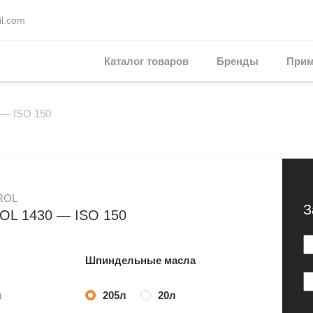
l.com
Каталог товаров
Бренды
Прим
0 — ISO 150
ROL
З
OL 1430 — ISO 150
Шпиндельные масла
м
205л
20л