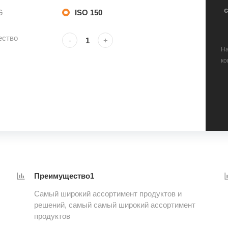
G
ISO 150
ество
-
+
На
ко
Преимущество1
Самый широкий ассортимент продуктов и
решений, самый самый широкий ассортимент
продуктов