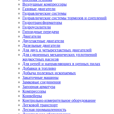
Воздушные компрессоры
Газовые двигатели
Гидравлические системы
Гидравлические системы тормозов и сцеплений
Гидротрансформаторы
Гидроусилители
Гипоидные передачи
Двигатели
Двухтактные двигатели
Дизельные двигатели
Для двух и четырехтактных двигателей
Для сдвоенных механических уплотнений
жидкостных насосов
Для цепей и направляющих в цепных пилах
Добавки в топливо
Добыча полезных ископаемых
Закаточные машины
Замковые соединения
Запорная арматура
Компрессоры
Конвейеры
Контрольно-измерительное оборудование
Легковой транспорт
Лесная промышленность