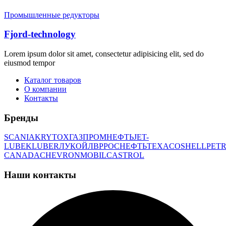
Промышленные редукторы
Fjord-technology
Lorem ipsum dolor sit amet, consectetur adipisicing elit, sed do
eiusmod tempor
Каталог товаров
О компании
Контакты
Бренды
SCANIA
KRYTOX
ГАЗПРОМНЕФТЬ
JET-
LUBE
KLUBER
ЛУКОЙЛ
BP
РОСНЕФТЬ
TEXACO
SHELL
PETR
CANADA
CHEVRON
MOBIL
CASTROL
Наши контакты