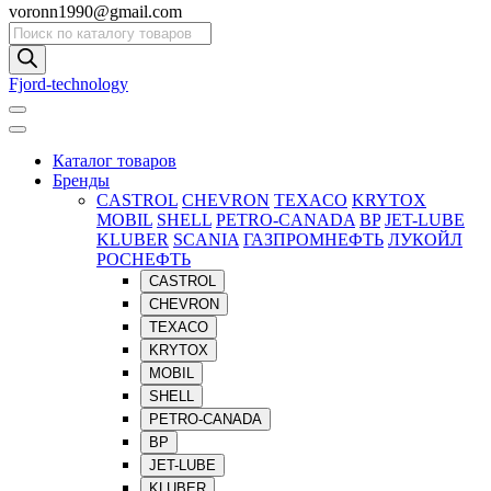
voronn1990@gmail.com
Поиск
товаров
Fjord-technology
Каталог товаров
Бренды
CASTROL
CHEVRON
TEXACO
KRYTOX
MOBIL
SHELL
PETRO-CANADA
BP
JET-LUBE
KLUBER
SCANIA
ГАЗПРОМНЕФТЬ
ЛУКОЙЛ
РОСНЕФТЬ
CASTROL
CHEVRON
TEXACO
KRYTOX
MOBIL
SHELL
PETRO-CANADA
BP
JET-LUBE
KLUBER