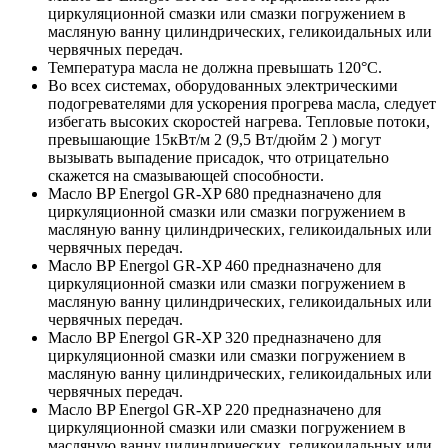
циркуляционной смазки или смазки погружением в
масляную ванну цилиндрических, геликоидальных или
червячных передач.
Температура масла не должна превышать 120°С.
Во всех системах, оборудованных электрическими
подогревателями для ускорения прогрева масла, следует
избегать высоких скоростей нагрева. Тепловые потоки,
превышающие 15кВт/м 2 (9,5 Вт/дюйм 2 ) могут
вызывать выпадение присадок, что отрицательно
скажется на смазывающей способности.
Масло BP Energol GR-XP 680 предназначено для
циркуляционной смазки или смазки погружением в
масляную ванну цилиндрических, геликоидальных или
червячных передач.
Масло BP Energol GR-XP 460 предназначено для
циркуляционной смазки или смазки погружением в
масляную ванну цилиндрических, геликоидальных или
червячных передач.
Масло BP Energol GR-XP 320 предназначено для
циркуляционной смазки или смазки погружением в
масляную ванну цилиндрических, геликоидальных или
червячных передач.
Масло BP Energol GR-XP 220 предназначено для
циркуляционной смазки или смазки погружением в
масляную ванну цилиндрических, геликоидальных или