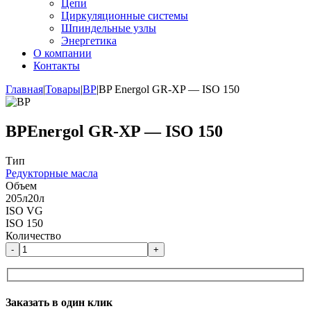
Цепи
Циркуляционные системы
Шпиндельные узлы
Энергетика
О компании
Контакты
Главная
|
Товары
|
BP
|
BP Energol GR-XP — ISO 150
BP
Energol GR-XP — ISO 150
Тип
Редукторные масла
Объем
205л
20л
ISO VG
ISO 150
Количество
-
+
Заказать в один клик