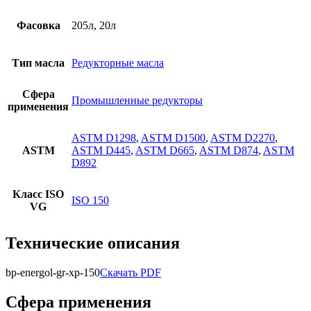
Фасовка
205л, 20л
Тип масла
Редукторные масла
Сфера
Промышленные редукторы
применения
ASTM D1298
,
ASTM D1500
,
ASTM D2270
,
ASTM
ASTM D445
,
ASTM D665
,
ASTM D874
,
ASTM
D892
Класс ISO
ISO 150
VG
Технические описания
bp-energol-gr-xp-150
Скачать PDF
Сфера применения