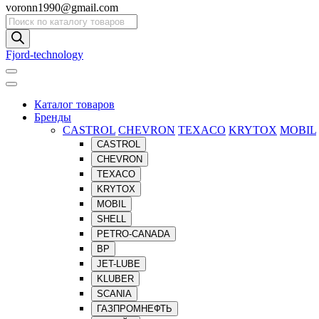
voronn1990@gmail.com
Поиск
товаров
Fjord-technology
Каталог товаров
Бренды
CASTROL
CHEVRON
TEXACO
KRYTOX
MOBIL
CASTROL
CHEVRON
TEXACO
KRYTOX
MOBIL
SHELL
PETRO-CANADA
BP
JET-LUBE
KLUBER
SCANIA
ГАЗПРОМНЕФТЬ