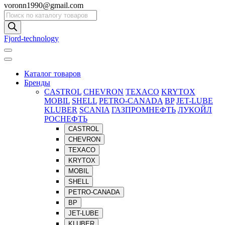
voronn1990@gmail.com
Поиск
товаров
Fjord-technology
Каталог товаров
Бренды
CASTROL
CHEVRON
TEXACO
KRYTOX
MOBIL
SHELL
PETRO-CANADA
BP
JET-LUBE
KLUBER
SCANIA
ГАЗПРОМНЕФТЬ
ЛУКОЙЛ
РОСНЕФТЬ
CASTROL
CHEVRON
TEXACO
KRYTOX
MOBIL
SHELL
PETRO-CANADA
BP
JET-LUBE
KLUBER