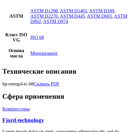
ASTM D1298
,
ASTM D1401
,
ASTM D189
,
ASTM
ASTM D2270
,
ASTM D445
,
ASTM D665
,
ASTM
D892
,
ASTM D974
Класс ISO
ISO 68
VG
Основа
Минеральное
масла
Технические описания
bp-energol-rc-68
Скачать PDF
Сфера применения
Компрессоры
Fjord-technology
Lorem ipsum dolor sit amet, consectetur adipisicing elit, sed do