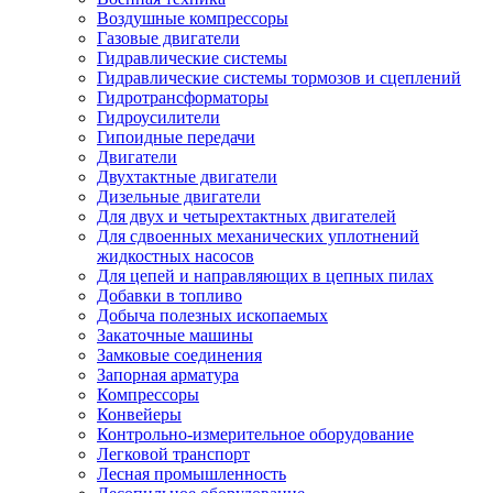
Воздушные компрессоры
Газовые двигатели
Гидравлические системы
Гидравлические системы тормозов и сцеплений
Гидротрансформаторы
Гидроусилители
Гипоидные передачи
Двигатели
Двухтактные двигатели
Дизельные двигатели
Для двух и четырехтактных двигателей
Для сдвоенных механических уплотнений
жидкостных насосов
Для цепей и направляющих в цепных пилах
Добавки в топливо
Добыча полезных ископаемых
Закаточные машины
Замковые соединения
Запорная арматура
Компрессоры
Конвейеры
Контрольно-измерительное оборудование
Легковой транспорт
Лесная промышленность