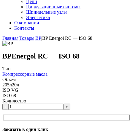
Цепи
Циркуляционные системы
Шпиндельные узлы
Энергетика
О компании
Контакты
Главная
|
Товары
|
BP
|
BP Energol RC — ISO 68
BP
Energol RC — ISO 68
Тип
Компрессорные масла
Объем
205л
20л
ISO VG
ISO 68
Количество
-
+
Заказать в один клик