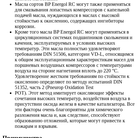
Масла сортов BP Energol RC могут также применяться
для смазывания лопастных компрессоров с капельной
подачей масла, нуждающихся в маслах с высокой
стойкостью к окислению, содержащих ингибиторы
коррозии.
Кроме того масла BP Energol RC могут применяться в
циркуляционных системах подшипников скольжения и
качения, эксплуатируемых в условиях высоких
температур. Эти масла полностью удовлетворяют
требованиям DIN 51506, категории VD-L, относящимся
к общим эксплуатационным характеристикам масел для
поршневых воздушных компрессоров с температурами
воздуха на стороне нагнетания вплоть до 220 °C.
Удовлетворение жестким требованиям по стойкости к
окислению определяют по методу испытаний DIN
51352, часть 2 (Pneurop Oxidation Test
POT). Этот метод имитирует окисляющие эффекты
сочетания высоких температур, воздействия воздуха в
присутствии оксида железа в качестве катализатора. Все
эти факторы очень благоприятны для химического
разложения масла и, как следствие, способствуют
образованию отложений, которые могут привести к
пожарам и взрывам.
Преимущества