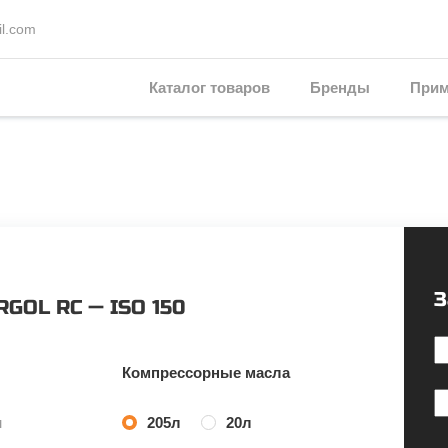
l.com
Каталог товаров
Бренды
Прим
З
RGOL RC — ISO 150
Компрессорные масла
м
205л
20л