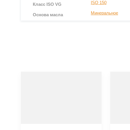
ISO 150
Класс ISO VG
безопасной эксплуатации.
Минеральное
Основа масла
Удлиненные сроки смены масла, снижающие зат