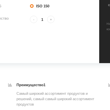
G
ISO 150
ество
-
+
На
ко
Преимущество1
Самый широкий ассортимент продуктов и
решений, самый самый широкий ассортимент
продуктов