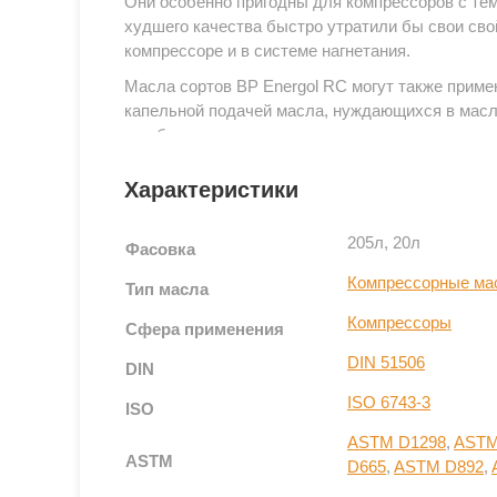
Они особенно пригодны для компрессоров с тем
худшего качества быстро утратили бы свои сво
компрессоре и в системе нагнетания.
Масла сортов BP Energol RC могут также прим
капельной подачей масла, нуждающихся в масл
ингибиторы коррозии.
Кроме того масла BP Energol RC могут примен
Характеристики
скольжения и качения, эксплуатируемых в усло
удовлетворяют требованиям DIN 51506, катего
205л, 20л
характеристикам масел для поршневых воздушн
Фасовка
стороне нагнетания вплоть до 220 °C. Удовлетв
Компрессорные ма
Тип масла
окислению определяют по методу испытаний DIN 
Компрессоры
POT). Этот метод имитирует окисляющие эффек
Сфера применения
воздуха в присутствии оксида железа в качеств
DIN 51506
DIN
для химического разложения масла и, как след
могут привести к пожарам и взрывам.
ISO 6743-3
ISO
ASTM D1298
,
ASTM
Преимущества
ASTM
D665
,
ASTM D892
,
Слабая склонность к образованию отложений,