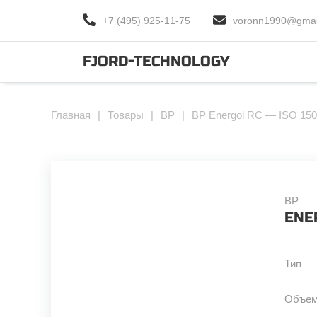
+7 (495) 925-11-75
voronn1990@gmai
FJORD-TECHNOLOGY
Главная
|
Товары
|
BP
|
BP Energol RC — ISO 150
BP
ENE
Тип
Объе