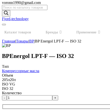
voronn1990@gmail.com
Поиск
товаров
Fjord-technology
Каталог товаров
Бренды
Применение
Главная
|
Товары
|
BP
|
BP Energol LPT-F — ISO 32
BP
Energol LPT-F — ISO 32
Тип
Компрессорные масла
Объем
205л
20л
ISO VG
ISO 32
Количество
-
+