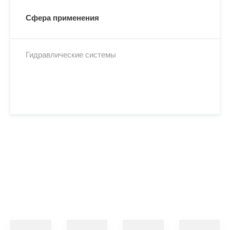
Превосходная фильтруемость как во влажных,
Сфера применения
так и в сухих условиях позволяет снизить
затраты за счет увеличения срока службы
фильтра.
Гидравлические системы
Превосходное отделение воды и
гидролитическая стабильность означает
сокращение времени простоя за счет
увеличения срока службы смазочного
материала и повышения надежности
оборудования.
Хорошая защита от коррозии .