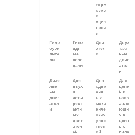
торм
озов
и
сцеп
лени
й
Гидр
Гипо
Двиг
Двух
оуси
идн
ател
такт
лите
ые
и
ные
ли
пере
двиг
дачи
ател
и
Дизе
Для
Для
Для
льн
двух
сдво
цепе
ые
и
енн
й и
двиг
четы
ых
напр
ател
рехт
меха
авля
и
актн
ниче
ющи
ых
ских
х в
двиг
упло
цепн
ател
тнен
ых
ей
ий
пила