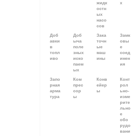
жидк
х
остн
ых
насо
сов
Доб
Доб
Зака
Замк
авки
ыча
точн
овы
в
поле
ые
е
топл
зных
маш
соед
иво
иско
ины
инен
паем
ия
ых
Запо
Ком
Конв
Конт
рная
прес
ейер
рол
арма
сор
ы
ьно-
тура
ы
изме
рите
льно
е
обо
рудо
вани