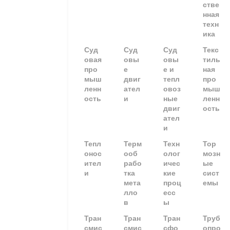
стве
нная
техн
ика
Суд
Суд
Суд
Текс
овая
овы
овы
тиль
про
е
е и
ная
мыш
двиг
тепл
про
ленн
ател
овоз
мыш
ость
и
ные
ленн
двиг
ость
ател
и
Тепл
Терм
Техн
Тор
онос
ооб
олог
мозн
ител
рабо
ичес
ые
и
тка
кие
сист
мета
проц
емы
лло
есс
в
ы
Тран
Тран
Тран
Труб
смис
смис
сфо
опро