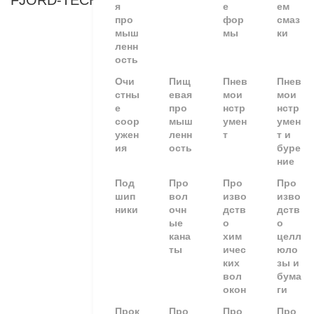
FJORD-TECHNOLOGY
я
е
ем
про
фор
смаз
мыш
мы
ки
ленн
ость
Очи
Пищ
Пнев
Пнев
стны
евая
мои
мои
е
про
нстр
нстр
соор
мыш
умен
умен
ужен
ленн
т
т и
ия
ость
буре
ние
Под
Про
Про
Про
шип
вол
изво
изво
ники
очн
дств
дств
ые
о
о
кана
хим
целл
ты
ичес
юло
ких
зы и
вол
бума
окон
ги
Прок
Про
Про
Про