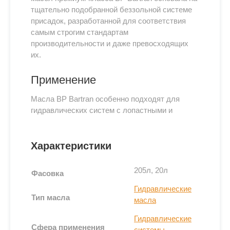
тщательно подобранной беззольной системе
присадок, разработанной для соответствия
самым строгим стандартам
производительности и даже превосходящих
их.
Применение
Масла BP Bartran особенно подходят для
гидравлических систем с лопастными и
поршневыми насосами, где встречаются
повышенные рабочие температуры.
Характеристики
Они разработаны для использования в сильно
нагруженных системах, в которых требуется
205л, 20л
высокий уровень противоизносных свойств и /
Фасовка
или сверхтонкая фильтрация.
Гидравлические
Тип масла
Также масла BP Bartran подходят для
масла
широкого круга других применений, требующих
Гидравлические
высоких уровней противоизносных свойств и
Сфера применения
системы