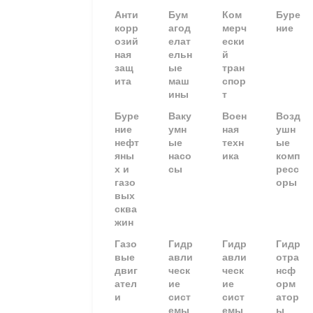
Анти
Бум
Ком
Буре
корр
агод
мерч
ние
озий
елат
ески
ная
ельн
й
защ
ые
тран
ита
маш
спор
ины
т
Буре
Ваку
Воен
Возд
ние
умн
ная
ушн
нефт
ые
техн
ые
яны
насо
ика
комп
х и
сы
ресс
газо
оры
вых
сква
жин
Газо
Гидр
Гидр
Гидр
вые
авли
авли
отра
двиг
ческ
ческ
нсф
ател
ие
ие
орм
и
сист
сист
атор
емы
емы
ы