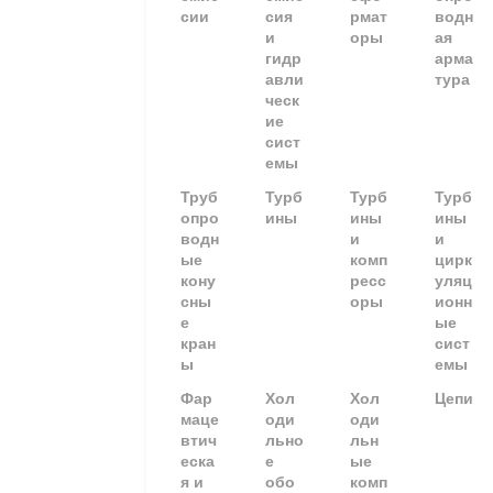
сии
сия
рмат
водн
и
оры
ая
гидр
арма
авли
тура
ческ
ие
сист
емы
Труб
Турб
Турб
Турб
опро
ины
ины
ины
водн
и
и
ые
комп
цирк
кону
ресс
уляц
сны
оры
ионн
е
ые
кран
сист
ы
емы
Фар
Хол
Хол
Цепи
маце
оди
оди
втич
льно
льн
еска
е
ые
я и
обо
комп