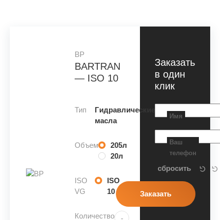
BP
Заказать
BARTRAN
в один
— ISO 10
клик
Тип
Гидравлические
Имя
масла
Ваш
Объем
205л
телефон
20л
ISO
ISO
VG
10
Количество
-