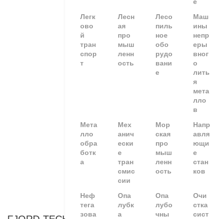
е
Легк
Лесн
Лесо
Маш
ово
ая
пиль
ины
й
про
ное
непр
тран
мыш
обо
еры
спор
ленн
рудо
вног
т
ость
вани
о
е
лить
я
мета
лло
в
Мета
Мех
Мор
Напр
лло
анич
ская
авля
обра
ески
про
ющи
ботк
е
мыш
е
а
тран
ленн
стан
смис
ость
ков
сии
Неф
Опа
Опа
Очи
тега
лубк
лубо
стка
зова
а
чны
сист