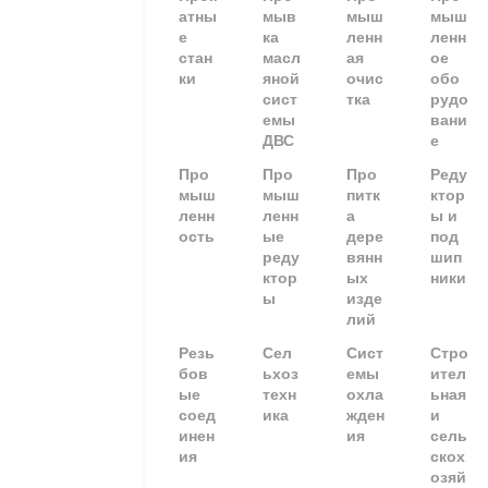
атны
мыв
мыш
мыш
е
ка
ленн
ленн
стан
масл
ая
ое
ки
яной
очис
обо
сист
тка
рудо
емы
вани
ДВС
е
Про
Про
Про
Реду
мыш
мыш
питк
ктор
ленн
ленн
а
ы и
ость
ые
дере
под
реду
вянн
шип
ктор
ых
ники
ы
изде
лий
Резь
Сел
Сист
Стро
бов
ьхоз
емы
ител
ые
техн
охла
ьная
соед
ика
жден
и
инен
ия
сель
ия
скох
озяй